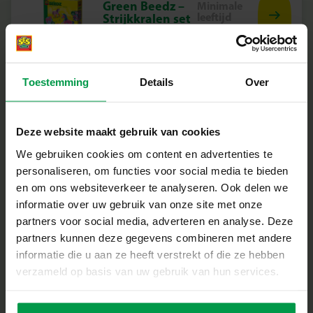
Green Beedz –
Minimale
leeftijd
Strijkkralen set
5+
unicorn
Toestemming
Details
Over
Harry Potter –
Minimale
Deze website maakt gebruik van cookies
leeftijd
Strijkkralen
12+
kleurenmix
We gebruiken cookies om content en advertenties te
(wapen
personaliseren, om functies voor social media te bieden
Hogwarts)
en om ons websiteverkeer te analyseren. Ook delen we
informatie over uw gebruik van onze site met onze
partners voor social media, adverteren en analyse. Deze
partners kunnen deze gegevens combineren met andere
informatie die u aan ze heeft verstrekt of die ze hebben
Harry Potter –
Minimale
verzameld op basis van uw gebruik van hun services.
leeftijd
Strijkkralen set
6+
(figuren)