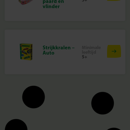
paard en
vlinder
Strijkkralen –
Minimale
leeftijd
Auto
5+