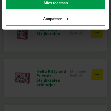
Alles toestaan
Aanpassen
Hello Kitty –
Minimale
leeftijd
Strijkkralen
Hello Kitty and
Minimale
leeftijd
Friends –
Strijkkralen
vriendjes