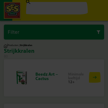
Filter
|
Producten
|
Strijkkralen
Strijkkralen
80
Beedz Art –
Minimale
leeftijd
Cactus
12+