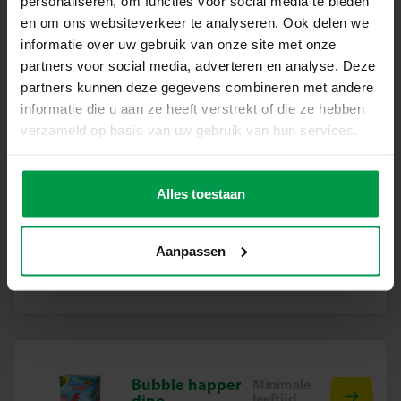
personaliseren, om functies voor social media te bieden
en om ons websiteverkeer te analyseren. Ook delen we
informatie over uw gebruik van onze site met onze
partners voor social media, adverteren en analyse. Deze
partners kunnen deze gegevens combineren met andere
Brix junior –
Minimale
leeftijd
Creations
informatie die u aan ze heeft verstrekt of die ze hebben
3+
verzameld op basis van uw gebruik van hun services.
Alles toestaan
Brix junior –
Minimale
Aanpassen
leeftijd
Dino?s
3+
Bubble happer
Minimale
leeftijd
dino