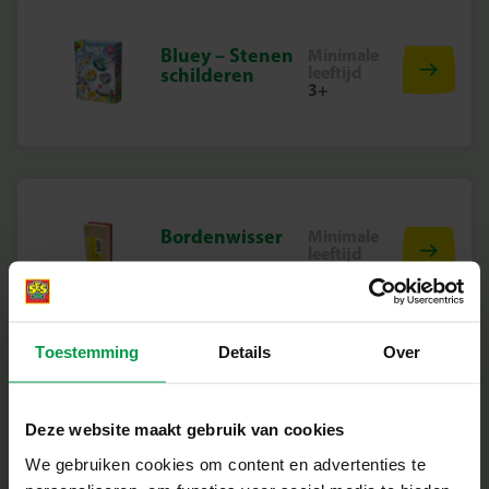
Bluey – Stenen
Minimale
leeftijd
schilderen
3+
Bordenwisser
Minimale
leeftijd
3+
Toestemming
Details
Over
Brix junior –
Minimale
Deze website maakt gebruik van cookies
leeftijd
Bouwvoertuige
3+
n
We gebruiken cookies om content en advertenties te