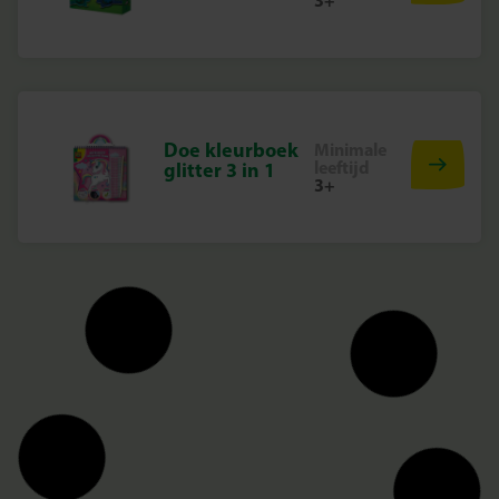
3+
Doe kleurboek
Minimale
leeftijd
glitter 3 in 1
3+