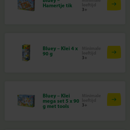
Bluey –
Minimale
leeftijd
Hamertje tik
3+
Bluey – Klei 4 x
Minimale
leeftijd
90 g
3+
Bluey – Klei
Minimale
leeftijd
mega set 5 x 90
3+
g met tools