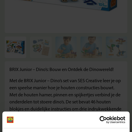
BRIX Junior – Dino’s: Bouw en Ontdek de Dinowereld!
Met de BRIX Junior – Dino’s set van SES Creative leer je op
een speelse manier hoe je houten constructies bouwt.
Met de houten hamer, pinnen en spijkertjes verbind je de
onderdelen tot stoere dino’s. De set bevat 46 houten
blokjes en duidelijke instructies om drie indrukwekkende
dinosaurussen te maken: een T-rex, een stegosaurus en
een brontosaurus. Een avontuurlijke timmerset waarmee
kinderen spelenderwijs leren bouwen, combineren en