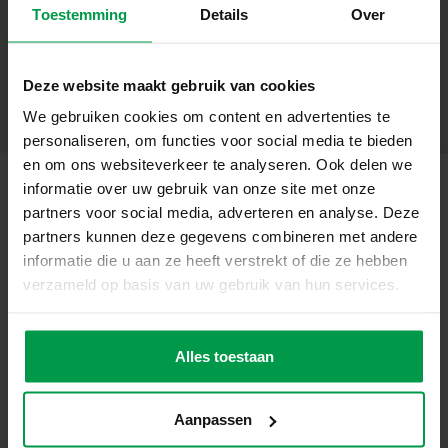
Toestemming
Details
Over
creëren.
+
Wat deze set geweldig maakt
Minimale leeftijd
|
3+
Productnummer
|
14072
Deze website maakt gebruik van cookies
Deel dit product
Bouw drie verschillende dino’s met de duidelijke
We gebruiken cookies om content en advertenties te
instructies: een T-rex, stegosaurus en brontosaurus
personaliseren, om functies voor social media te bieden
Vrij bouwen en open einde-spel stimuleren het
en om ons websiteverkeer te analyseren. Ook delen we
probleemoplossend vermogen
informatie over uw gebruik van onze site met onze
partners voor social media, adverteren en analyse. Deze
Gerelateerde producten
Bevordert de creativiteit, fijne motoriek en het
partners kunnen deze gegevens combineren met andere
zelfvertrouwen
informatie die u aan ze heeft verstrekt of die ze hebben
Modulair ontwerp dat meegroeit met het kind, van
verzameld op basis van uw gebruik van hun services.
Vingerverf
Minimale
eenvoudig stapelen tot het bouwen van complexere
leeftijd
trendy 4
2+
structuren
kleuren x 110ml
Alles toestaan
Gemaakt van duurzaam hout met pedagogische waarde,
perfect voor bewuste ouders
Aanpassen
Bouwen, timmeren en leren