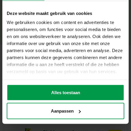
laten schitteren.
+
Wat deze Set Geweldig Maakt
Deze website maakt gebruik van cookies
Minimale leeftijd
|
3+
– Kleurboek in vrolijk unicorn thema
We gebruiken cookies om content en advertenties te
Productnummer
|
00111
– Het boekje is makkelijk mee te nemen en de kleurplaten
Deel dit product
personaliseren, om functies voor social media te bieden
blijven door het boekje goed bij elkaar
en om ons websiteverkeer te analyseren. Ook delen we
– De squizy foam hoorn komt terug in elke tekening wat
informatie over uw gebruik van onze site met onze
het nog kleurrijker maakt
partners voor social media, adverteren en analyse. Deze
– Maak de kleurplaten nog leuker met de stickers
partners kunnen deze gegevens combineren met andere
– Kleurplaten met dikke lijnen, wat het kleuren van de
Gerelateerde producten
informatie die u aan ze heeft verstrekt of die ze hebben
jongsten ook leuk maakt
verzameld op basis van uw gebruik van hun services.
Kleuren en Creatie met Unicorns
Vingerverf
Minimale
Naast het plezier van kleuren en creatief bezig zijn,
leeftijd
trendy 4
Alles toestaan
2+
kleuren x 110ml
ontwikkel je ook je fijne motoriek en concentratie.
Bovendien zorgt het versieren van je tekeningen met de
bijpassende stickers voor extra voldoening en een
Aanpassen
prachtig eindresultaat.
Inhoud van de Set