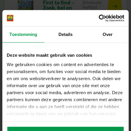
First to find –
Minimale
leeftijd
Zoek, bel en
3+
verzamel
Toestemming
Details
Over
Deze website maakt gebruik van cookies
Fitness fun
Minimale
leeftijd
We gebruiken cookies om content en advertenties te
5+
personaliseren, om functies voor social media te bieden
en om ons websiteverkeer te analyseren. Ook delen we
informatie over uw gebruik van onze site met onze
partners voor social media, adverteren en analyse. Deze
partners kunnen deze gegevens combineren met andere
informatie die u aan ze heeft verstrekt of die ze hebben
Handen en
Minimale
verzameld op basis van uw gebruik van hun services.
leeftijd
voeten twist
3+