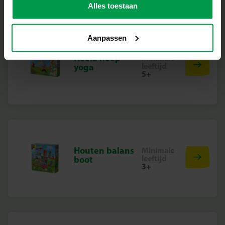
Alles toestaan
Aanpassen
Hoela hoep
Minimale
leeftijd
yoga
5+
Houten balans
Minimale
leeftijd
boot
3+