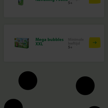
5+
Mega bubbles
Minimale
leeftijd
XXL
5+