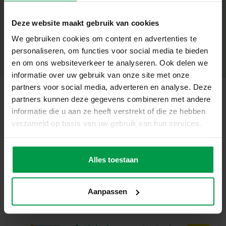
– Laat een spoor van bubbels achter tijdens het vliegen
+
– Super sterke bellenblaas voor extra grote bellen
Deze website maakt gebruik van cookies
– Bouw je eigen raket en speel er vervolgens mee
Minimale leeftijd
|
3+
– Perfect voor buiten spelen
We gebruiken cookies om content en advertenties te
Productnummer
|
02260
Deel dit product
– Navulling van de zeepoplossing is beschikbaar
personaliseren, om functies voor social media te bieden
Speel en Experimenteer met de Bubble Raket
en om ons websiteverkeer te analyseren. Ook delen we
Deze raket biedt kinderen vanaf 3 jaar een geweldige
informatie over uw gebruik van onze site met onze
manier om buiten te spelen en hun fantasie te gebruiken.
partners voor social media, adverteren en analyse. Deze
Het bouwen en versieren van de raket is leuk, en het zien
partners kunnen deze gegevens combineren met andere
Gerelateerde producten
van de bellen tijdens het vliegen maakt het nog specialer.
informatie die u aan ze heeft verstrekt of die ze hebben
Inhoud van de Set
verzameld op basis van uw gebruik van hun services.
– Bubbelraket (2-delig)
Mega bubbles –
Minimale
– 200 ml Bubble sop
leeftijd
Navulling 750ml
– Bordje voor het dompelen van de raket in de zeep
Alles toestaan
5+
– Stickervel en dubbelzijdig tape
– Instructies
Aanpassen
Waarom kiezen voor SES Creative?
Bij SES Creative vinden we veiligheid erg belangrijk.
Daarom worden de producten geproduceerd en getest in