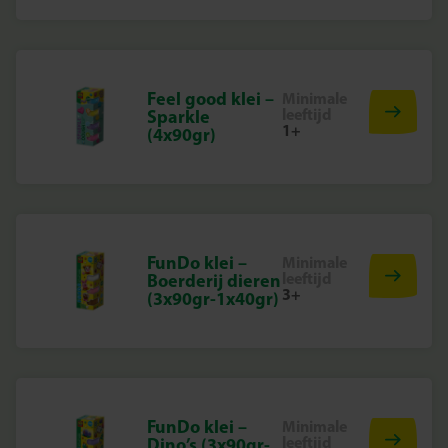
Feel good klei –
Minimale
leeftijd
Sparkle
1+
(4x90gr)
FunDo klei –
Minimale
leeftijd
Boerderij dieren
3+
(3x90gr-1x40gr)
FunDo klei –
Minimale
leeftijd
Dino’s (3x90gr-