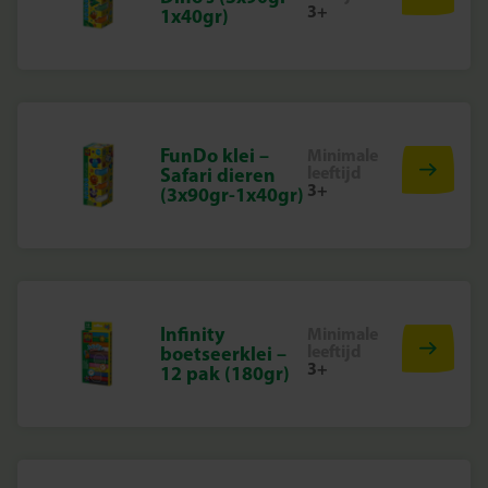
3+
1x40gr)
FunDo klei –
Minimale
leeftijd
Safari dieren
3+
(3x90gr-1x40gr)
Infinity
Minimale
leeftijd
boetseerklei –
3+
12 pak (180gr)