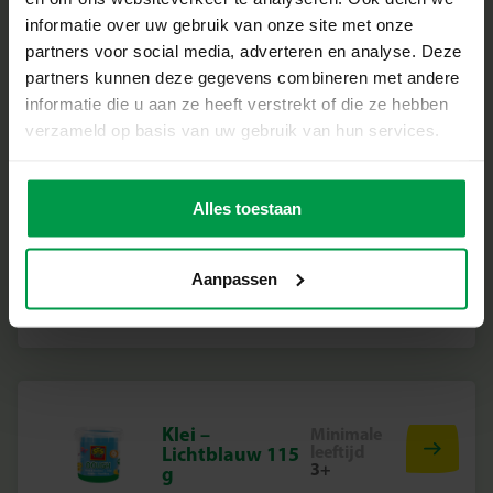
informatie over uw gebruik van onze site met onze
partners voor social media, adverteren en analyse. Deze
Klei – Groen 115
Minimale
partners kunnen deze gegevens combineren met andere
leeftijd
g
informatie die u aan ze heeft verstrekt of die ze hebben
3+
verzameld op basis van uw gebruik van hun services.
Alles toestaan
Klei – Kittens
Minimale
leeftijd
Aanpassen
3+
Klei –
Minimale
leeftijd
Lichtblauw 115
3+
g