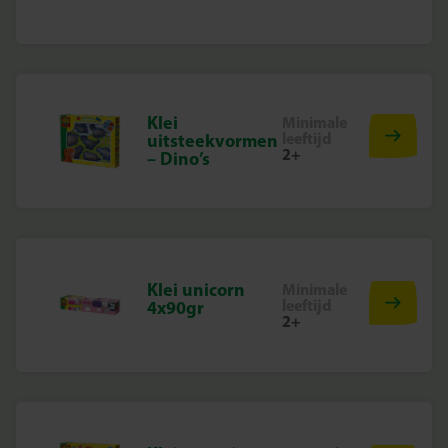
Klei
Minimale
leeftijd
uitsteekvormen
2+
– Dino’s
Klei unicorn
Minimale
leeftijd
4x90gr
2+