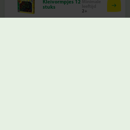
Kleivormpjes 12
Minimale
leeftijd
stuks
2+