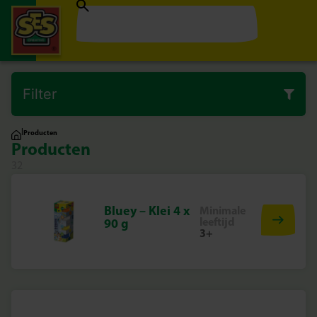
Filter
|
Producten
Producten
32
Bluey – Klei 4 x
Minimale
leeftijd
90 g
3+