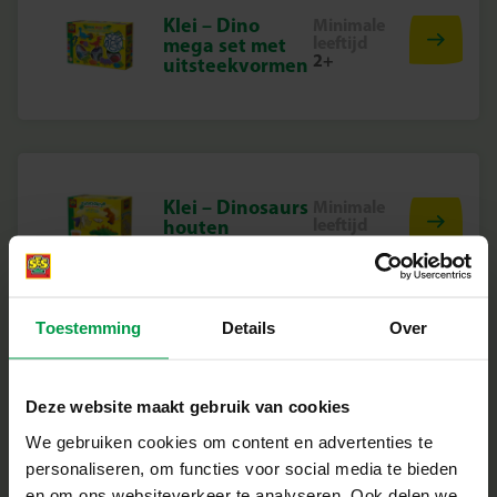
Klei – Dino
Minimale
leeftijd
mega set met
2+
uitsteekvormen
Klei – Dinosaurs
Minimale
leeftijd
houten
3+
skeletten
Toestemming
Details
Over
Klei – Geel 115 g
Minimale
Deze website maakt gebruik van cookies
leeftijd
3+
We gebruiken cookies om content en advertenties te
personaliseren, om functies voor social media te bieden
en om ons websiteverkeer te analyseren. Ook delen we