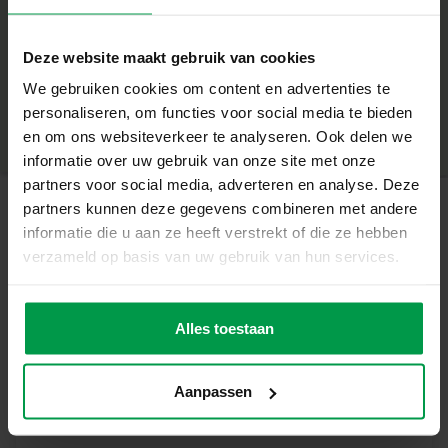
Wat deze set geweldig maakt
– Maar liefst 7 verschillende kleuren klei
+
– Met coole dino uitsteekvormpjes, zoals een T-Rex,
Deze website maakt gebruik van cookies
Triceratops en nog veel meer
Minimale leeftijd
|
2+
We gebruiken cookies om content en advertenties te
– De klei is makkelijk uitwasbaar en glutenvrij
Productnummer
|
00503
personaliseren, om functies voor social media te bieden
Deel dit product
– De klei droogt niet uit tijdens het spelen
en om ons websiteverkeer te analyseren. Ook delen we
– Geschikt voor kinderen vanaf 3 jaar
informatie over uw gebruik van onze site met onze
Maak de coolste dino’s
partners voor social media, adverteren en analyse. Deze
Met de veel verschillende kleuren klei worden de leukste
partners kunnen deze gegevens combineren met andere
dino’s gemaakt. Gebruik de kleivormpjes en laat je
informatie die u aan ze heeft verstrekt of die ze hebben
Gerelateerde producten
creativiteit de vrije loop om de vrolijkste creaties te
verzameld op basis van uw gebruik van hun services.
maken. Door het spelen met de handen wordt de fijne
motoriek ontwikkeld en creativiteit gestimuleerd.
Feel good klei –
Minimale
Inhoud van de set
leeftijd
Alles toestaan
Nature (4x90gr)
– 7 verschillende kleuren klei: groen, oranje, paars, rood,
1+
blauw, geel en bruin
– 7 dino uitsteekvormpjes
Aanpassen
Waarom kiezen voor SES Creative?
Bij SES Creative vinden we veiligheid erg belangrijk.