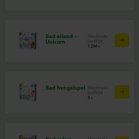
Bad eiland –
Minimale
leeftijd
Unicorn
12M+
Bad hengelspel
Minimale
leeftijd
3+