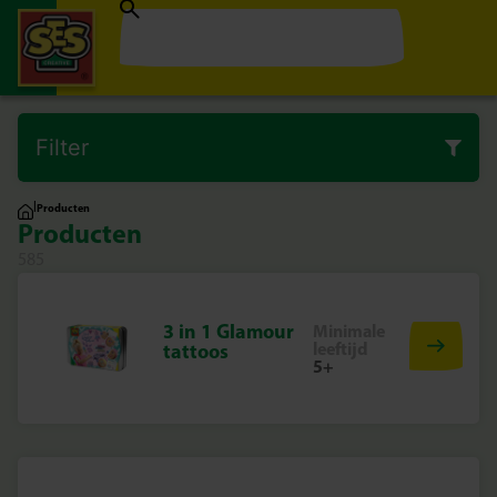
Filter
|
Producten
Producten
585
3 in 1 Glamour
Minimale
leeftijd
tattoos
5+