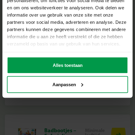
personaliseren, om functies voor social media te bieden
en om ons websiteverkeer te analyseren. Ook delen we
informatie over uw gebruik van onze site met onze
partners voor social media, adverteren en analyse. Deze
Badboek –
Minimale
partners kunnen deze gegevens combineren met andere
leeftijd
Kleuren met
informatie die u aan ze heeft verstrekt of die ze hebben
6M+
water
verzameld op basis van uw gebruik van hun services.
Alles toestaan
Badboek –
Minimale
leeftijd
Kleuren met
Aanpassen
6M+
water dino’s
Badbootjes –
Minimale