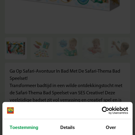
Ga Op Safari-Avontuur In Bad Met De Safari-Thema Bad
Speelset!
Transformeer badtijd in een wilde ontdekkingstocht met
de Safari-Thema Bad Speelset van SES Creative! Deze
veelzijdige badset zit vol verrassing en creatief spel en is
perfect voor kleine avonturiers vanaf 10 maanden.
Inhoud van de verpakking:
Toestemming
Details
Over
1 kleur-met-water badboek (8 pagina’s)