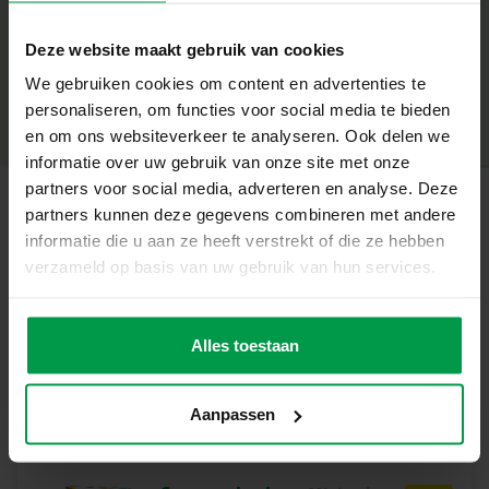
+
14 kleurrijke schuimfiguren (safari dieren)
Deze website maakt gebruik van cookies
2 visvormige badbootjes
Minimale leeftijd
|
10M+
We gebruiken cookies om content en advertenties te
Productnummer
|
13229
Deel dit product
Unieke Eigenschappen:
personaliseren, om functies voor social media te bieden
en om ons websiteverkeer te analyseren. Ook delen we
Betoverend kleurboek: voeg water toe en zie de
informatie over uw gebruik van onze site met onze
afbeeldingen tot leven komen
partners voor social media, adverteren en analyse. Deze
partners kunnen deze gegevens combineren met andere
Drijvende schuimfiguren die blijven plakken aan natte
Gerelateerde producten
informatie die u aan ze heeft verstrekt of die ze hebben
oppervlakken
verzameld op basis van uw gebruik van hun services.
Bootjes voor gieten, varen en scheppen
Trekdier 2 in 1
Minimale
Stimuleert fantasie, fijne motoriek en interactief spel
leeftijd
houten unicorn
Alles toestaan
18M+
Veilig, zacht en eenvoudig schoon te maken
Waarom Dit Perfect Voor Jou Is
Aanpassen
Deze set biedt alles wat je nodig hebt om van badtijd een
creatief en leerzaam moment te maken. Je kind beleeft