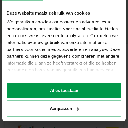
– Geen schimmelvorming dankzij speciaal foam
+
– Blijft drijven en plakt aan natte oppervlakken
Deze website maakt gebruik van cookies
– Leuk en educatief badplezier
Minimale leeftijd
|
12M+
– Perfect voor kinderen vanaf 12 maanden
We gebruiken cookies om content en advertenties te
Productnummer
|
13079
Deel dit product
Waarom dit Perfect voor Jou Is
personaliseren, om functies voor social media te bieden
Met deze sprookjesfiguren wordt badderen een magische
en om ons websiteverkeer te analyseren. Ook delen we
ervaring. Kinderen kunnen eindeloos verhalen bedenken
informatie over uw gebruik van onze site met onze
en hun favoriete sprookjes tot leven brengen. De figuren
partners voor social media, adverteren en analyse. Deze
zijn gemakkelijk te hanteren en zorgen voor creatief
partners kunnen deze gegevens combineren met andere
Gerelateerde producten
speelplezier, elke keer weer.
informatie die u aan ze heeft verstrekt of die ze hebben
Inhoud van de Set
verzameld op basis van uw gebruik van hun services.
– 14 Foam figuren in sprookjesthema
Kleurverandere
Minimale
Waarom Kiezen voor SES Creative?
leeftijd
nde bad vissen
Bij SES Creative vinden we veiligheid erg belangrijk.
Alles toestaan
10M+
Daarom worden de producten geproduceerd en getest in
de fabriek in Nederland, volgens de strengste Europese
Aanpassen
veiligheidsnormen. Speelgoed van SES Creative zorgt
voor plezier en is erop gericht dat kinderen trots kunnen
zijn op hun werk, wat de creativiteit en ontwikkeling