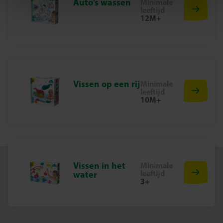
Auto’s wassen
Minimale
stimuleert.
leeftijd
Duik Vandaag Nog In Een Sprookjeswereld!
12M+
Ontdek het magische plezier van badderen met de Bad
Sprookjesfiguren set. Perfect voor jonge avonturiers die
van verhalen houden en hun verbeelding willen
gebruiken!
Vissen op een rij
Minimale
leeftijd
10M+
Vissen in het
Minimale
leeftijd
water
3+