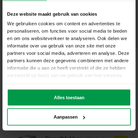
– Na drogen opnieuw te gebruiken
+
– Stimuleert verzorgend spelen en fantasie
Deze website maakt gebruik van cookies
– Perfect voor badtijd plezier
Minimale leeftijd
|
12M+
– Geschikt voor kinderen vanaf 12 maanden
We gebruiken cookies om content en advertenties te
Productnummer
|
13084
Deel dit product
Waarom dit Perfect voor Jou Is
personaliseren, om functies voor social media te bieden
Met deze leuke set kunnen kinderen hun eigen dieren
en om ons websiteverkeer te analyseren. Ook delen we
verzorgen en wassen in bad. Het magische sop maakt
informatie over uw gebruik van onze site met onze
badderen extra spannend, omdat de hondjes en het katje
partners voor social media, adverteren en analyse. Deze
pas tevoorschijn komen in het water. Kinderen zullen
partners kunnen deze gegevens combineren met andere
Gerelateerde producten
genieten van het verzorgen van hun nieuwe vriendjes!
informatie die u aan ze heeft verstrekt of die ze hebben
Inhoud van de Set
verzameld op basis van uw gebruik van hun services.
– 6 hondjes van foam verstopt in magische sop
Houten
Minimale
– 1 kat van foam verstopt in magische sop
leeftijd
bouwblokken
– 1 vingerborstel
Alles toestaan
12M+
Waarom Kiezen voor SES Creative?
Bij SES Creative vinden we veiligheid erg belangrijk.
Aanpassen
Daarom worden de producten geproduceerd en getest in
de fabriek in Nederland, volgens de strengste Europese
veiligheidsnormen. Speelgoed van SES Creative zorgt