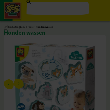
|
Producten
|
Baby & Peuter
|
Honden wassen
Honden wassen