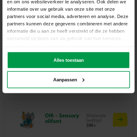
en om ons websiteverkeer te analyseren. Ook delen we
informatie over uw gebruik van onze site met onze
Houten
Minimale
partners voor social media, adverteren en analyse. Deze
leeftijd
dierenkralen
partners kunnen deze gegevens combineren met andere
12M+
rijgen
informatie die u aan ze heeft verstrekt of die ze hebben
verzameld op basis van uw gebruik van hun services.
Alles toestaan
Trekdier 2 in 1
Minimale
leeftijd
houten unicorn
18M+
Aanpassen
Olfi – Sensory
Minimale
leeftijd
olifant
3M+