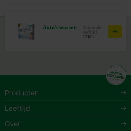
Auto’s wassen
Minimale
leeftijd
12M+
Producten
Leeftijd
Over