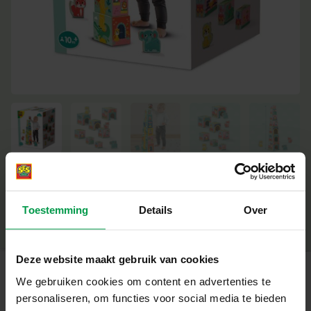
Minimale leeftijd
|
6M+
Productnummer
|
13142
Toestemming
Details
Over
Deel dit product
Deze website maakt gebruik van cookies
We gebruiken cookies om content en advertenties te
Gerelateerde producten
personaliseren, om functies voor social media te bieden