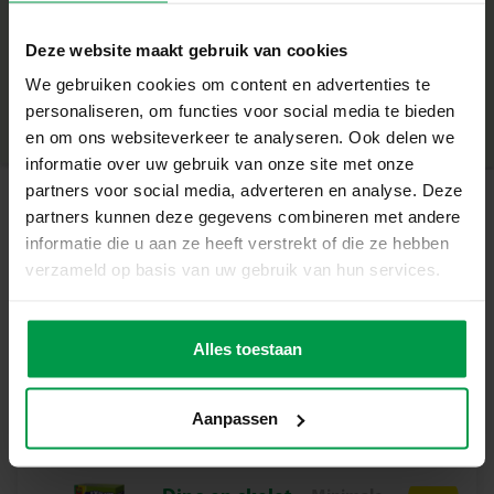
poeder, voeg parfum toe en zie hoe jouw bruisballen tot
+
leven komen.
Deze website maakt gebruik van cookies
Minimale leeftijd
|
8+
We gebruiken cookies om content en advertenties te
Productnummer
|
25145
Elke stap is een kleine ontdekking: wat gebeurt er als je
Deel dit product
personaliseren, om functies voor social media te bieden
meer kleur toevoegt? Of als je twee tinten mengt? Zo
en om ons websiteverkeer te analyseren. Ook delen we
leren kinderen al doende over verhoudingen, reacties en
informatie over uw gebruik van onze site met onze
het plezier van zelf creëren.
partners voor social media, adverteren en analyse. Deze
Wat deze set geweldig maakt
partners kunnen deze gegevens combineren met andere
Gerelateerde producten
informatie die u aan ze heeft verstrekt of die ze hebben
Maak zelf zes echte bruisballen met veilige, cosmetisch
verzameld op basis van uw gebruik van hun services.
geteste ingrediënten
Unicorn bad
Minimale
Gebruik de mixer, maatbeker en pipet om te leren
leeftijd
bruisbal
mengen, meten en doseren
Alles toestaan
3+
surprise
Experimenteer met kleuren en patronen: roze, blauw,
paars of een eigen mix
Aanpassen
Ontdek stap voor stap wat er gebeurt als ingrediënten
samen bruisen