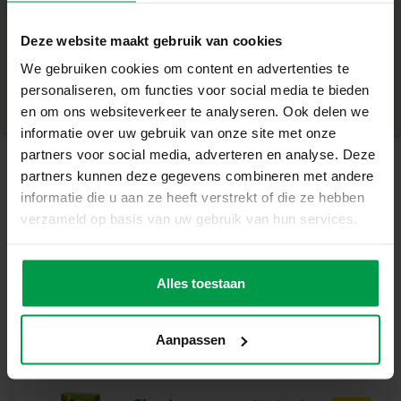
– Ontwikkelt wetenschappelijke nieuwsgierigheid
+
– Perfect voor kinderen vanaf 8 jaar
Deze website maakt gebruik van cookies
– Moedigt aan om te experimenteren
Minimale leeftijd
|
8+
Creëer Je Eigen Kristallen
We gebruiken cookies om content en advertenties te
Productnummer
|
25115
Deel dit product
Deze set biedt kinderen de mogelijkheid om op een leuke
personaliseren, om functies voor social media te bieden
en educatieve manier hun eigen kristallen te laten
en om ons websiteverkeer te analyseren. Ook delen we
groeien. Met de bijgeleverde aluin en stenen kunnen ze
informatie over uw gebruik van onze site met onze
experimenteren en zien hoe de kristallen langzaam vorm
partners voor social media, adverteren en analyse. Deze
krijgen. Het proces is eenvoudig te volgen dankzij de
partners kunnen deze gegevens combineren met andere
Gerelateerde producten
duidelijke handleiding. Deze set is ideaal voor kinderen
informatie die u aan ze heeft verstrekt of die ze hebben
die geïnteresseerd zijn in wetenschap en natuur. Het biedt
verzameld op basis van uw gebruik van hun services.
een unieke kans om te leren over kristallisatie en chemie
Nagel Studio
Minimale
op een praktische en boeiende manier. Perfect om
leeftijd
Lab
kinderen bezig te houden en hun wetenschappelijke
Alles toestaan
8+
nieuwsgierigheid te prikkelen.
Inhoud van de Set
Aanpassen
– Groene, roze en witte steen
– Aluin
– Roerstokjes