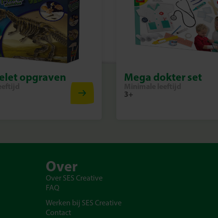
kelet opgraven
Mega dokter set
eftijd
Minimale leeftijd
3+
Over
Over SES Creative
FAQ
Werken bij SES Creative
Contact