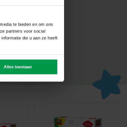
ligheid erg belangrijk. Daarom worden de producten
abriek in Nederland, volgens de strengste Europese
n SES Creative zorgt voor plezier en is erop gericht dat
un werk, wat de creativiteit en ontwikkeling stimuleert.
 media te bieden en om ons
ze partners voor social
 de set, rol je mouwen op en begin vandaag nog met het
nformatie die u aan ze heeft
bent niet alleen aan het knutselen; je creëert een thuis en
 je tuin uit. Maak het speciaal, maak het van jou!
Alles toestaan