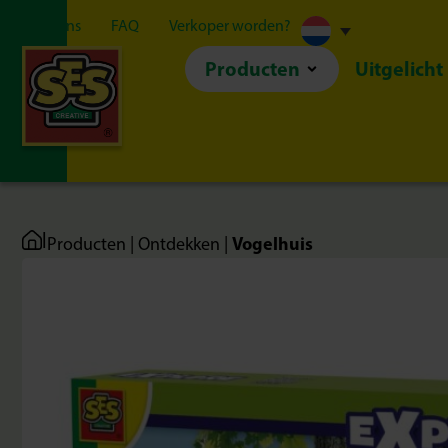
Over ons
FAQ
Verkoper worden?
Producten
Uitgelicht
|
Vogelhuis
Producten
|
Ontdekken
|