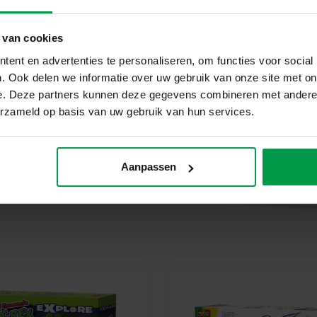
Bij SES Creative vinden we vei
geproduceerd en getest in de f
veiligheidsnormen. Speelgoed va
 van cookies
kinderen trots kunnen zijn op h
ent en advertenties te personaliseren, om functies voor social
Begin nu met bouwen!
. Ook delen we informatie over uw gebruik van onze site met on
Dus waar wacht je nog op? Pak
e. Deze partners kunnen deze gegevens combineren met andere i
bouwen van een vogelhuisje. Je 
erzameld op basis van uw gebruik van hun services.
nodigt de natuur rechtstreeks in
Aanpassen