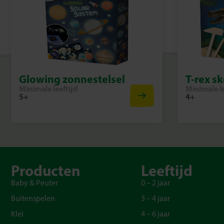
Glowing zonnestelsel
T-rex s
Minimale leeftijd
Minimale le
5+
4+
Producten
Leeftijd
Baby & Peuter
0 – 2 jaar
Buitenspelen
3 – 4 jaar
Klei
4 – 6 jaar