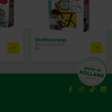
Stethoscoop
Minimale leeftijd
3+