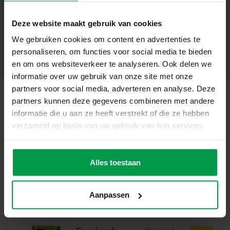
+
Wat deze set geweldig maakt
Deze website maakt gebruik van cookies
Minimale leeftijd
|
5+
Ontdek en experimenteer met 4 verschillende technieken
We gebruiken cookies om content en advertenties te
Productnummer
|
25144
Deel dit product
om je eigen unieke (tijdelijke) tattoos te maken
personaliseren, om functies voor social media te bieden
en om ons websiteverkeer te analyseren. Ook delen we
Maak prachtige metallic tattoos met de zelfklevende
informatie over uw gebruik van onze site met onze
figuren en het rub-on folie
partners voor social media, adverteren en analyse. Deze
Combineer de tattoos met diamanten en glitterpoeder
partners kunnen deze gegevens combineren met andere
Gerelateerde producten
voor een schitterend resultaat
informatie die u aan ze heeft verstrekt of die ze hebben
verzameld op basis van uw gebruik van hun services.
5 verschillende kleuren glitter tattoo-gelpennen voor
eindeloze creatieve vrijheid
Nagel Studio
Minimale
leeftijd
Lab
Alles toestaan
8+
Ideaal om samen met vrienden te gebruiken, laat jullie
fantasie de vrije loop!
Aanpassen
Niet alleen leuk om te doen, maar ook een trendy en
fashionable eindresultaat dat gezien mag worden
Creativiteit die straalt