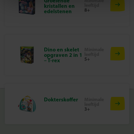
Groeiende
Minimale
leeftijd
kristallen en
8+
De Tattoo Studio Lab is perfect voor iedereen die van
edelstenen
kleur, glans en mode houdt. Ontwerp jouw eigen tattoos,
versier ze met glitters of metallic folie en creëer een
unieke look die bij jouw stijl past. Het is een combinatie
van knutselen, fashion en fun: alles in één set. Laat je
creativiteit schitteren en straal met jouw zelfgemaakte
Dino en skelet
Minimale
ontwerpen!
leeftijd
opgraven 2 in 1
5+
– T-rex
Inhoud van de set
51 tweezijdig klevende tattoos
Diamantdecoraties in 3 kleuren
Dokterskoffer
Minimale
8 rub-on metallic folies in roze, blauw, oranje en lichtroze
leeftijd
3+
Penseel
Cosmetische glitter zilver
Tattoo glittergelpen roze