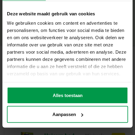
Wat deze Set Geweldig Maakt
+
– Experimenteer met de nagel studio lab en maak je eigen
Deze website maakt gebruik van cookies
nagellak
Minimale leeftijd
|
8+
– Meng de verschillende kleuren om zo je eigen unieke
We gebruiken cookies om content en advertenties te
Productnummer
|
25141
Deel dit product
nagellak te maken
personaliseren, om functies voor social media te bieden
– Deze set moedigt aan om nieuwsgierig te zijn naar de
en om ons websiteverkeer te analyseren. Ook delen we
wetenschap en te experimenteren
informatie over uw gebruik van onze site met onze
– Inclusief vrolijke stickers en bio glitters
partners voor social media, adverteren en analyse. Deze
– Super washable peel-off nagellak
partners kunnen deze gegevens combineren met andere
Gerelateerde producten
Experimenteer met je eigen nagel studio
informatie die u aan ze heeft verstrekt of die ze hebben
Het Nail Studio Lab combineert de wereld van
verzameld op basis van uw gebruik van hun services.
wetenschap en beauty. Het is niet zomaar knutselen; het is
Glowing dino’s
Minimale
een avontuur waarin je leert hoe je zelf nagellak maakt,
leeftijd
kleuren mengt en prachtige glittercreaties creëert. Voor
Alles toestaan
5+
iedereen die van mooie nagels houdt, is dit dé set om te
hebben! De superwashable peel-off nagellak zorgt ervoor
Aanpassen
dat je je creaties gemakkelijk kunt verwijderen en
opnieuw kunt beginnen.
Inhoud van de Set