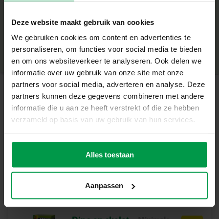
– Door het water gaat de dino groeien en zal uiteindelijk
+
uit het ei barsten
Deze website maakt gebruik van cookies
– Stimuleert nieuwsgierigheid en geduld
Minimale leeftijd
|
5+
– Ideaal voor kinderen vanaf 4 jaar
We gebruiken cookies om content en advertenties te
Productnummer
|
25063
Deel dit product
– Perfect voor kleine dino fans
personaliseren, om functies voor social media te bieden
Ontdek Het Wonder Van Uitbroeden
en om ons websiteverkeer te analyseren. Ook delen we
Met deze set kunnen kinderen op een magische manier
informatie over uw gebruik van onze site met onze
een dinosaurus uitbroeden. Door het ei in water te
partners voor social media, adverteren en analyse. Deze
leggen, zal het langzaam barsten en komt de dino
partners kunnen deze gegevens combineren met andere
Gerelateerde producten
tevoorschijn. Een geweldige manier om nieuwsgierigheid
informatie die u aan ze heeft verstrekt of die ze hebben
te wekken en te genieten van een uniek leerproces. Deze
verzameld op basis van uw gebruik van hun services.
set is ideaal voor ouders die hun kinderen willen laten
Groeiende
Minimale
genieten van een spannende en leerzame ervaring. Het
leeftijd
kristallen en
biedt een leuke manier om te spelen en te leren, terwijl
Alles toestaan
8+
edelstenen
het geduld en verbeeldingskracht stimuleert.
Inhoud van de Set
Aanpassen
– Verrassingsei met dino
Waarom kiezen voor SES Creative?
Bij SES Creative vinden we veiligheid erg belangrijk.