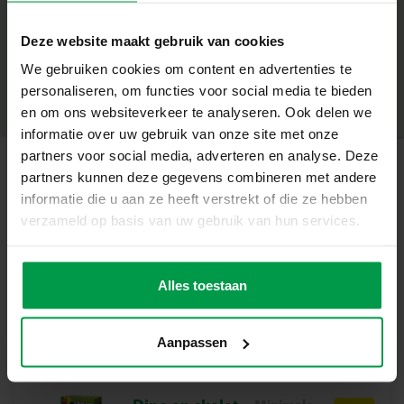
– Stimuleert nieuwsgierigheid en zorgt voor speelplezier
+
in bad
Deze website maakt gebruik van cookies
– Wanneer de bruisbal oplost, komt er een surprise dino
Minimale leeftijd
|
3+
tevoorschijn
We gebruiken cookies om content en advertenties te
Productnummer
|
25125
Deel dit product
– Perfect voor kinderen vanaf 3 jaar
personaliseren, om functies voor social media te bieden
– Met de dino bruisbal wordt badderen nog leuker. Laat
en om ons websiteverkeer te analyseren. Ook delen we
de bal in het water en zie welke geuren en kleuren er
informatie over uw gebruik van onze site met onze
tevoorschijn komen
partners voor social media, adverteren en analyse. Deze
Geniet Van Een Bruisend Badavontuur
partners kunnen deze gegevens combineren met andere
Gerelateerde producten
Met deze bruisbal wordt elke badtijd een spannend
informatie die u aan ze heeft verstrekt of die ze hebben
avontuur. Laat de bal bruisen, zie het water veranderen
verzameld op basis van uw gebruik van hun services.
van kleur en ontdek welke dino er verstopt zit. Een
Insecten
Minimale
geweldige manier om het badderen extra leuk te maken
leeftijd
explorer
en tegelijkertijd nieuwsgierigheid en speelsheid te
Alles toestaan
5+
stimuleren. Deze set is ideaal voor ouders die hun
kinderen willen laten genieten van een leuke en
Aanpassen
verrassende badervaring. Het biedt een veilige en
spannende manier om te spelen en te ontdekken tijdens
het baden.