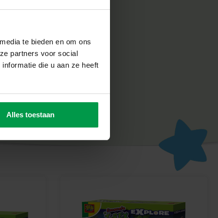
ing Zonnestelsel!
aring in je eigen kamer en leer over de wonderen van ons
ge astronomen en ruimteliefhebbers!
 media te bieden en om ons
ze partners voor social
nformatie die u aan ze heeft
Alles toestaan