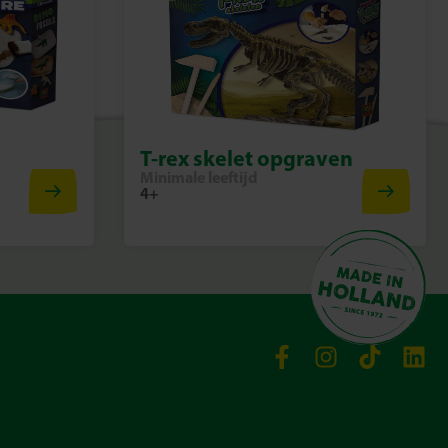
T-rex skelet opgraven
Minimale leeftijd
4+