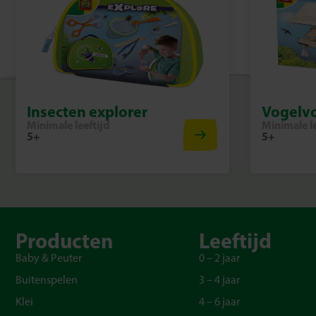
Insecten explorer
Vogelvo
Minimale leeftijd
Minimale le
5+
5+
Producten
Leeftijd
Baby & Peuter
0 – 2 jaar
Buitenspelen
3 – 4 jaar
Klei
4 – 6 jaar