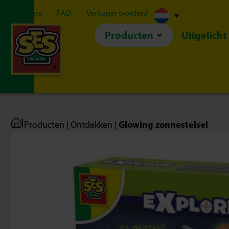
Over ons
FAQ
Verkoper worden?
Producten
Uitgelicht
|
Glowing zonnestelsel
Producten
|
Ontdekken
|