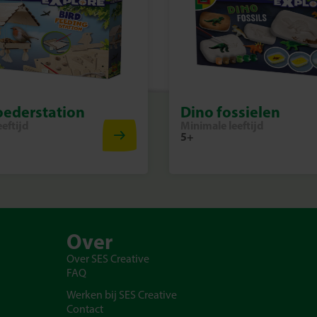
ederstation
Dino fossielen
eftijd
Minimale leeftijd
5+
Over
Over SES Creative
FAQ
Werken bij SES Creative
Contact