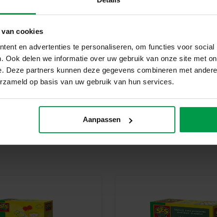
Glitterstickers
Waarom kiezen voor SES Creati
 van cookies
SES Creative stimuleert creatie
ent en advertenties te personaliseren, om functies voor social
Deze set combineert mode, crea
. Ook delen we informatie over uw gebruik van onze site met on
e. Deze partners kunnen deze gegevens combineren met andere i
Klaar om te schitteren?
erzameld op basis van uw gebruik van hun services.
Bestel nu de SES Creative – Be
draagplezier. Laat hun persoon
Aanpassen