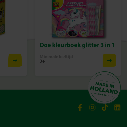
Doe kleurboek glitter 3 in 1
Minimale leeftijd
3+