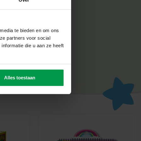
ve
f spel en leert kinderen al knutselend nieuwe vaardigheden.
 media te bieden en om ons
tiviteit en motorische ontwikkeling op een speelse manier.
ze partners voor social
nformatie die u aan ze heeft
delarmbanden Maken en geef je kind urenlang knutsel- en
lijkheid stralen met zelfgemaakte sieraden!
Alles toestaan