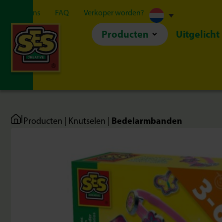
Over ons
FAQ
Verkoper worden?
Producten
Uitgelicht
|
Bedelarmbanden
Producten
|
Knutselen
|