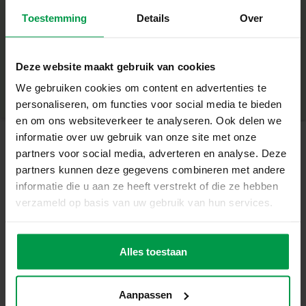
– Kleurveranderende stiften voor een magisch effect en
Toestemming
Details
Over
nog meer kleurencombinaties
+
– Maak mooie kleurovergangen en unieke effecten
– Stimuleert creativiteit en fijne motoriek
Minimale leeftijd
|
5+
Deze website maakt gebruik van cookies
– Geschikt voor kinderen vanaf 5 jaar
Productnummer
|
00283
Deel dit product
– Het blazen van de inkt creëert verbluffende resultaten
We gebruiken cookies om content en advertenties te
Ontwerp Magische Kunstwerken
personaliseren, om functies voor social media te bieden
Met deze set kunnen kinderen hun eigen magische
en om ons websiteverkeer te analyseren. Ook delen we
kunstwerken maken. De kleur veranderende stiften
informatie over uw gebruik van onze site met onze
zorgen voor een verrassend effect dat je tekeningen tot
partners voor social media, adverteren en analyse. Deze
Gerelateerde producten
leven brengt. Een geweldige manier om creatief bezig te
partners kunnen deze gegevens combineren met andere
zijn en je eigen fantasiewereld te creëren.
informatie die u aan ze heeft verstrekt of die ze hebben
Waarom Dit Perfect Voor Jou Is
verzameld op basis van uw gebruik van hun services.
Deze set is ideaal voor ouders die hun kinderen willen
Plakkaatverf
Minimale
leeftijd
glitter (6x45ml)
laten genieten van een creatieve en magische activiteit.
3+
Het biedt een leuke manier om te spelen en te leren,
Alles toestaan
terwijl het de fijne motoriek en verbeeldingskracht van je
kind stimuleert.
Aanpassen
Inhoud van de verpakking: