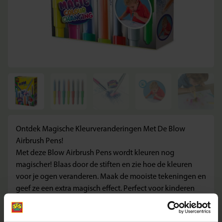
Ontdek Magische Kleurveranderingen Met De Blow
Airbrush Pens!
Met deze Blow Airbrush Pens wordt kleuren nog
magischer! Blaas door de stiften en zie hoe de kleuren
voor je ogen veranderen. Maak de mooiste tekeningen en
geef ze een extra magisch effect. Perfect voor kinderen
die van kleuren en magie houden!
Unieke Eigenschappen: