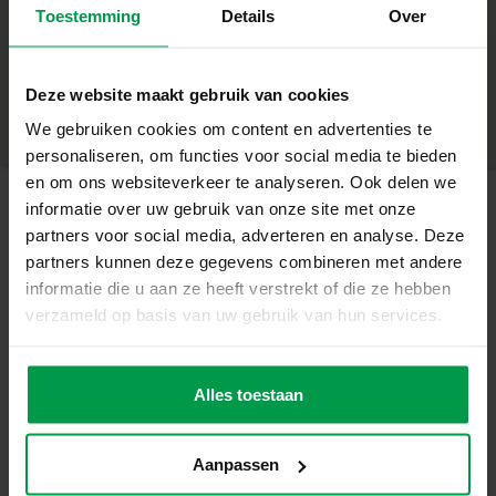
– De vingerverf is goed uitwasbaar, van zowel kleding als
Toestemming
Details
Over
+
van de huid
– De verf heeft een bittere smaak waardoor kindjes het
Minimale leeftijd
|
2+
niet graag eten
Productnummer
|
00315
Deze website maakt gebruik van cookies
Deel dit product
– Perfect voor kinderen vanaf 2 jaar
We gebruiken cookies om content en advertenties te
– Ideaal voor vingerverf, de verf is goed mengbaar en
personaliseren, om functies voor social media te bieden
smeerbaar
en om ons websiteverkeer te analyseren. Ook delen we
Schilder en ontdek met vingerverf
informatie over uw gebruik van onze site met onze
Met deze set kunnen kinderen op een speelse manier
partners voor social media, adverteren en analyse. Deze
Gerelateerde producten
kennismaken met schilderen. De heldere en vrolijke
partners kunnen deze gegevens combineren met andere
kleuren zorgen voor eindeloos veel mogelijkheden om
informatie die u aan ze heeft verstrekt of die ze hebben
creatief bezig te zijn. Of het nu gaat om het maken van
Blow airbrush
verzameld op basis van uw gebruik van hun services.
Minimale
handafdrukken, het schilderen van een kleurrijk
leeftijd
pens – Magisch
kunstwerk, of gewoon het ontdekken van nieuwe
5+
kleurverandere
n
kleuren, met deze set is alles mogelijk.
Alles toestaan
De vingerverf is niet alleen leuk, maar ook veilig in
gebruik. Dankzij de hypoallergene en glutenvrije formule
kunnen zelfs de jongste kinderen er zonder zorgen mee
Aanpassen
spelen. Bovendien is de verf goed uitwasbaar, zodat