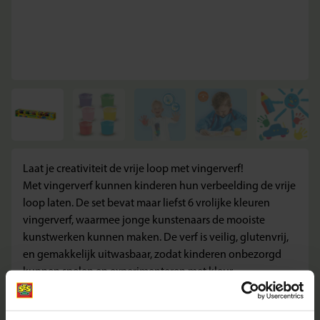
Laat je creativiteit de vrije loop met vingerverf!
Met vingerverf kunnen kinderen hun verbeelding de vrije
loop laten. De set bevat maar liefst 6 vrolijke kleuren
vingerverf, waarmee jonge kunstenaars de mooiste
kunstwerken kunnen maken. De verf is veilig, glutenvrij,
en gemakkelijk uitwasbaar, zodat kinderen onbezorgd
kunnen spelen en experimenteren met kleur.
Waarom kiezen voor deze set?
– Veilige vingerverf, speciaal voor jonge kinderen