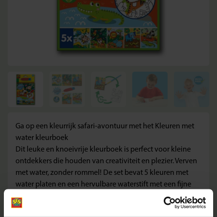
Ga op een kleurrijk safari-avontuur met het Kleuren met
water kleurboek
Dit leuke en knoeivrije kleurboek is perfect voor kleine
ontdekkers die houden van creativiteit en plezier. Verven
met water, zonder rommel! De set bevat 5 kleuren met
water platen en een hervulbare waterstift met een fijne
punt, waardoor het gemakkelijk is voor kleine handjes
om de magie van de safari te onthullen. Vul simpelweg de