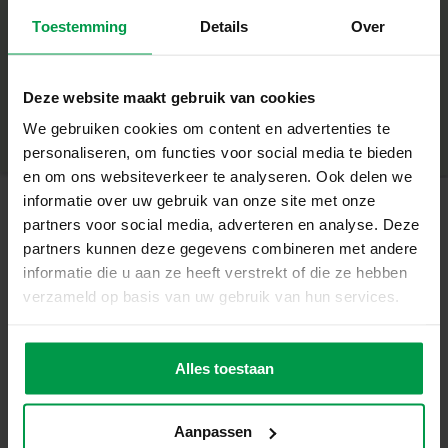
waterpen, kleur over de pagina’s en zie hoe kleurrijke
Toestemming
Details
Over
afbeeldingen van leeuwen, olifanten, zebra’s en andere
+
safari-dieren als bij toverslag verschijnen! Zodra de
pagina’s drogen, vervagen de kleuren en kunnen
Minimale leeftijd
|
3+
Deze website maakt gebruik van cookies
kinderen het avontuur opnieuw beginnen.
Productnummer
|
00131
Deel dit product
Wat deze Set Geweldig Maakt
We gebruiken cookies om content en advertenties te
– Geen geknoei je hebt alleen water nodig
personaliseren, om functies voor social media te bieden
– Veilig en geschikt voor kinderen vanaf 3 jaar
en om ons websiteverkeer te analyseren. Ook delen we
– Stimuleert creativiteit en fijne motoriek
informatie over uw gebruik van onze site met onze
– De kaarten zijn herbruikbaar. Na het opdrogen kun je ze
partners voor social media, adverteren en analyse. Deze
Gerelateerde producten
steeds opnieuw gebruiken
partners kunnen deze gegevens combineren met andere
– Handig boekje, makkelijk om mee te nemen met
informatie die u aan ze heeft verstrekt of die ze hebben
waterstift ideaal voor onderweg
verzameld op basis van uw gebruik van hun services.
Knoeivrij Plezier Overal waar je Bent
Plakkaatverf
Minimale
leeftijd
(6x45ml)
Deze knoeivrije kleuractiviteit is ideaal voor zowel plezier
3+
thuis als onderweg. De waterstift zorgt ervoor dat er geen
Alles toestaan
extra materialen nodig zijn, wat het een handige keuze
maakt voor ouders. Bovendien zorgt de herbruikbare
Aanpassen
aard van het boek voor eindeloos creatief plezier zonder