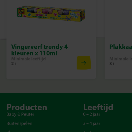
Vingerverf trendy 4
Plakkaa
kleuren x 110ml
Minimale leeftijd
Minimale le
2+
3+
Producten
Leeftijd
Baby & Peuter
0 – 2 jaar
Buitenspelen
3 – 4 jaar