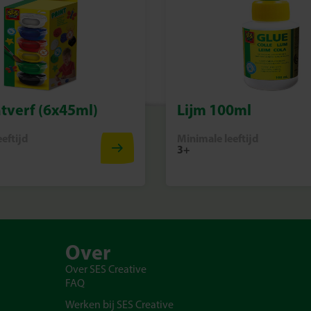
tverf (6x45ml)
Lijm 100ml
eftijd
Minimale leeftijd
3+
Over
Over SES Creative
FAQ
Werken bij SES Creative