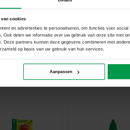
veiligheidsnormen. Speelgoed va
kinderen trots kunnen zijn op h
Begin Vandaag Nog Met Het Ma
 van cookies
Ontdek het plezier van schilde
ent en advertenties te personaliseren, om functies voor social
kwasten. Perfect voor urenlang 
. Ook delen we informatie over uw gebruik van onze site met on
e. Deze partners kunnen deze gegevens combineren met andere i
erzameld op basis van uw gebruik van hun services.
Aanpassen