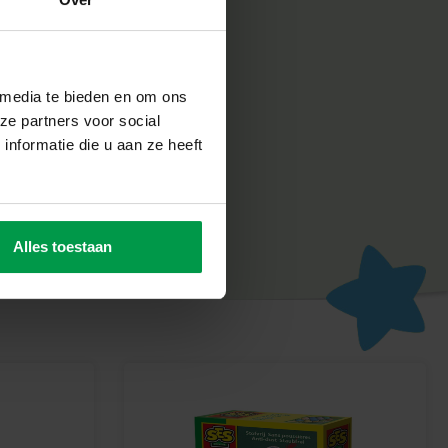
n SES Creative zorgt voor plezier en is erop gericht dat
un werk, wat de creativiteit en ontwikkeling stimuleert.
ken Van Mooie Schilderijen
ren en creëer de mooiste kunstwerken met deze set van grote
 media te bieden en om ons
creatief speelplezier!
ze partners voor social
nformatie die u aan ze heeft
Alles toestaan