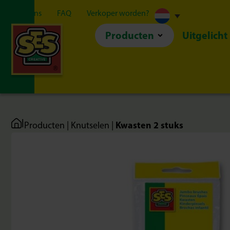
Over ons
FAQ
Verkoper worden?
Producten
Uitgelicht
|
Kwasten 2 stuks
Producten
|
Knutselen
|