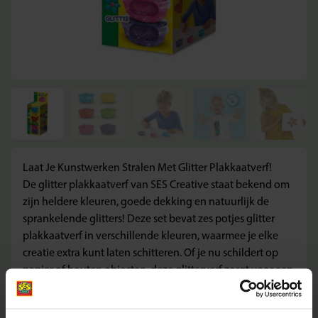
Laat Je Kunstwerken Stralen Met Glitter Plakkaatverf!
De glitter plakkaatverf van SES Creative staat bekend om
zijn heldere kleuren, goede dekking en natuurlijk de
sprankelende glitters! Deze set bevat zes potjes glitter
plakkaatverf in verschillende kleuren, waarmee je elke
creatie extra kunt laten schitteren. Of je nu schildert op
papier of houten objecten, deze glitterverf zorgt voor een
magische afwerking. Perfect voor jonge kunstenaars die
hun kunstwerken willen laten stralen!