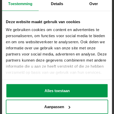
Wat Deze Set Geweldig Maakt
Toestemming
Details
Over
+
– Heldere kleuren voor levendige kunstwerken
– Goede afwerking met extra dekking
Minimale leeftijd
|
3+
– Perfect voor verschillende schildertechnieken
Productnummer
|
00384
Deze website maakt gebruik van cookies
Deel dit product
– Glittereffect voor sprankelende creaties
We gebruiken cookies om content en advertenties te
– Geschikt voor kinderen vanaf 3 jaar
personaliseren, om functies voor social media te bieden
Ontwerp Je Eigen Glitterende Kunstwerken
en om ons websiteverkeer te analyseren. Ook delen we
Met deze set kunnen kinderen hun creativiteit de vrije
informatie over uw gebruik van onze site met onze
loop laten en de mooiste sprankelende schilderijen
partners voor social media, adverteren en analyse. Deze
Gerelateerde producten
maken. De glitter plakkaatverf is eenvoudig aan te
partners kunnen deze gegevens combineren met andere
brengen en zorgt voor een glanzende, dekkende
informatie die u aan ze heeft verstrekt of die ze hebben
afwerking. Deze set is ideaal voor ouders die hun
verzameld op basis van uw gebruik van hun services.
kinderen willen laten genieten van een creatieve en
Penselenset 3
Minimale
leeftijd
stuks
speelse activiteit. Het biedt een leuke manier om te spelen
3+
en te leren, terwijl het de verbeeldingskracht en fijne
Alles toestaan
motoriek van je kind stimuleert.
Inhoud van de Set
– 6 verschillende kleuren glitterverf in bakjes van 45 ml
Aanpassen
– Glitterverf in de kleuren blauw, geel, rood, groen, roze