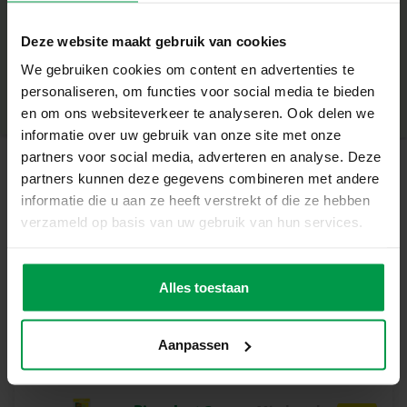
einfach zu verwenden und zu reinigen, textilfreundlich
+
und für kleine Hände geeignet. Sie fördert die Kreativität
Deze website maakt gebruik van cookies
und die Motorik und macht Spaß. Kinder können frei mit
Mindestalter
|
3+
Mischungen experimentieren, ihren künstlerischen
We gebruiken cookies om content en advertenties te
Produktnummer
|
00384
Teilen Sie dieses Produkt
Ausdruck entwickeln und den Umgang mit Farbe
personaliseren, om functies voor social media te bieden
spielerisch und sinnlich erlernen. Dieses kreative Malset
en om ons websiteverkeer te analyseren. Ook delen we
ist eine tolle künstlerische Geschenkidee für Kinder, die
informatie over uw gebruik van onze site met onze
gerne malen, dekorieren und mit lustigen Texturen und
partners voor social media, adverteren en analyse. Deze
buntem Glitzer kreativ sind. Ein umfassendes kreatives
partners kunnen deze gegevens combineren met andere
Ähnliche Produkte
Hobby, das jede Malstunde in einen spielerischen,
informatie die u aan ze heeft verstrekt of die ze hebben
magischen und erfüllenden Moment verwandelt – allein
verzameld op basis van uw gebruik van hun services.
oder in Begleitung eines Elternteils.
Fingerfarbe 4
Mindestalte
r
Grundfarben x
Alles toestaan
2+
110 ml
Aanpassen