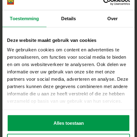
abwaschbar und glutenfrei, so
dass kein Kleber im Spiel ist.
Toestemming
Details
Over
Jeder Schüttelvorgang ist
anders, so dass die Kinder
immer wieder neu entdecken,
Deze website maakt gebruik van cookies
mischen und neu beginnen
können.
We gebruiken cookies om content en advertenties te
personaliseren, om functies voor social media te bieden
Das
en om ons websiteverkeer te analyseren. Ook delen we
unentbehrliche
informatie over uw gebruik van onze site met onze
partners voor social media, adverteren en analyse. Deze
Schleimspielzeug
partners kunnen deze gegevens combineren met andere
für alle
informatie die u aan ze heeft verstrekt of die ze hebben
verzameld op basis van uw gebruik van hun services.
Dieses komplette
Schleimstudio vereint
Kreativität, sensorisches Spiel
Alles toestaan
und endlosen
Wiederholungsspaß in einem