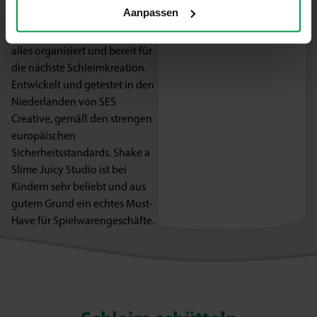
Aanpassen
cleveren Set. Die praktische
Aufbewahrungsfunktion hält
alles organisiert und bereit für
die nächste Schleimkreation.
Entwickelt und getestet in den
Niederlanden von SES
Creative, gemäß den strengen
europäischen
Sicherheitsstandards. Shake a
Slime Juicy Studio ist bei
Kindern sehr beliebt und aus
gutem Grund ein echtes Must-
Have für Spielwarengeschäfte.