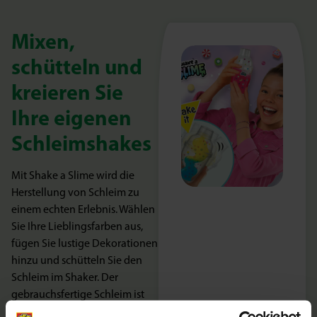
Mixen,
schütteln und
kreieren Sie
Ihre eigenen
Schleimshakes
Mit Shake a Slime wird die
Herstellung von Schleim zu
einem echten Erlebnis. Wählen
Sie Ihre Lieblingsfarben aus,
fügen Sie lustige Dekorationen
hinzu und schütteln Sie den
Schleim im Shaker. Der
gebrauchsfertige Schleim ist
sofort einsatzbereit,