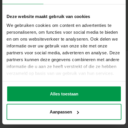
Das macht dieses Set besonders
+
Mit Shaker-Becher zum Mischen des Schleims mit
Deze website maakt gebruik van cookies
verschiedenen Perlen und Streuseln
Mindestalter
|
We gebruiken cookies om content en advertenties te
Produktnummer
|
15054
Fröhlich bunte Perlen im Happy-Explosion-Design
personaliseren, om functies voor social media te bieden
Teilen Sie dieses Produkt
Schleim mit Perlen mischen und verzieren
en om ons websiteverkeer te analyseren. Ook delen we
Der Schleim ist sicher für Kinder
informatie over uw gebruik van onze site met onze
Glutenfreier, gebrauchsfertiger Schleim
partners voor social media, adverteren en analyse. Deze
Ein Schleimbecher voller Spaß
partners kunnen deze gegevens combineren met andere
informatie die u aan ze heeft verstrekt of die ze hebben
Mit dem speziellen Shake-Becher lassen sich die Perlen
Ähnliche Produkte
verzameld op basis van uw gebruik van hun services.
besonders gut untermischen. Gib einfach den
gebrauchsfertigen Schleim und die Perlen in den Becher
Shake-a-Slime –
Mindestalte
und schüttle alles gut durch. Mit diesem Happy Explosion-
r
Love Story 200
Alles toestaan
Schleim wird jedes Spiel zu einer fröhlichen Party!
g
Inhalt des Sets
Aanpassen
Blauer, gebrauchsfertiger Schleim
Transparenter Mix-it-Shake-Becher