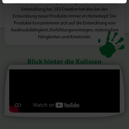
Kreatives Denken und Spielen tragen zur frühkindlichen
Entwicklung bei. SES Creative hat dies bei der
Entwicklung neuer Produkte immer im Hinterkopf. Die
Produkte konzentrieren sich auf die Entwicklung von
Ausdrucksfähigkeit, Einfühlungsvermögen, motorischen
Fähigkeiten und Kreativität.
Blick hinter die Kulissen