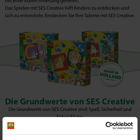
mit einer klaren Anleitung geliefert.
Das Spielen mit SES Creative hilft Kindern zu entdecken und
sich zu entwickeln. Entdecken Sie Ihre Talente mit SES Creative.
Die Grundwerte von SES Creative
Die Grundwerte von SES Creative sind: Spaß, Sicherheit und
Entwicklung.