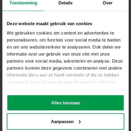
Spaß
Toestemming
Details
Over
Spielzeug von SES Creative macht Spaß und soll dafür
sorgen, dass Kinder tolle Endergebnisse erzielen können.
Deze website maakt gebruik van cookies
Kinder dürfen sich freuen und stolz auf ihre Arbeit sein. So
We gebruiken cookies om content en advertenties te
werden sie ermutigt, diese Freude mit ihren Eltern zu
personaliseren, om functies voor social media te bieden
teilen.
en om ons websiteverkeer te analyseren. Ook delen we
informatie over uw gebruik van onze site met onze
Sicherheit
partners voor social media, adverteren en analyse. Deze
Sicherheit und Qualität stehen bei SES Creative an erster
partners kunnen deze gegevens combineren met andere
Stelle. Deshalb werden alle Produkte im Labor den
informatie die u aan ze heeft verstrekt of die ze hebben
strengsten Tests und Qualitätskontrollen unterzogen. Alle
verzameld op basis van uw gebruik van hun services.
SES-Produkte entsprechen der internationalen Richtlinie
(EN-71). Sie werden in unserer eigenen Fabrik hergestellt,
so dass SES Creative von Anfang bis Ende die volle
Alles toestaan
Kontrolle über den Produktionsprozess hat.
Aanpassen
Entwicklung