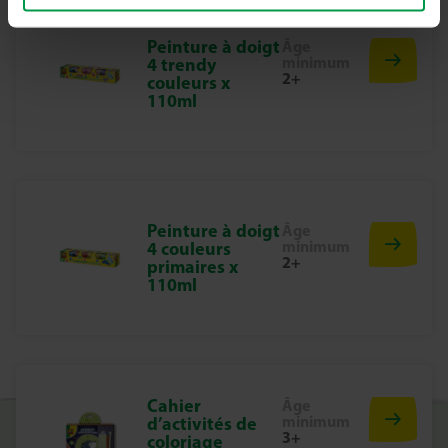
Creative.​
Peinture à doigt
Âge
minimum
4 trendy
2+
couleurs x
110ml
Peinture à doigt
Âge
minimum
4 couleurs
2+
primaires x
110ml
Cahier
Âge
minimum
d’activités de
3+
coloriage