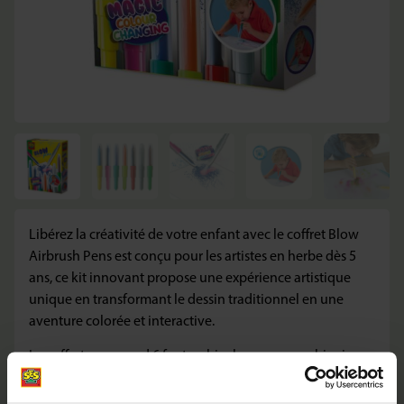
Libérez la créativité de votre enfant avec le coffret Blow
Airbrush Pens est conçu pour les artistes en herbe dès 5
ans, ce kit innovant propose une expérience artistique
unique en transformant le dessin traditionnel en une
aventure colorée et interactive.​
Le coffret comprend 6 feutres bicolores aux combinaisons
éclatantes (bleu/turquoise, violet/rose, orange/vert,
marron/vert, noir/rouge, jaune/bleu clair) et un feutre