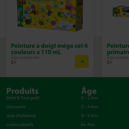
Peinture a doigt méga set 6
Peintur
couleurs x 110 mL
primair
Âge minimum
Âge mini
2+
2+
Produits
Âge
Bébé & Tout-petit
0 – 2 Ans
Découvrir
3 – 4 Ans
Jeux d’extérieur
4 – 6 Ans
Loisirs créatifs
6+ Ans