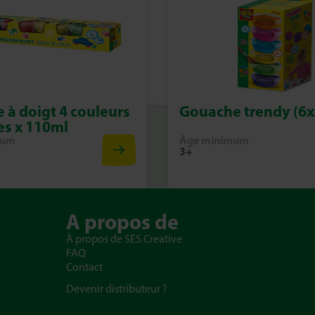
e à doigt 4 couleurs
Gouache trendy (6
es x 110ml
mum
Âge minimum
3+
A propos de
À propos de SES Creative
FAQ
Contact
Devenir distributeur ?