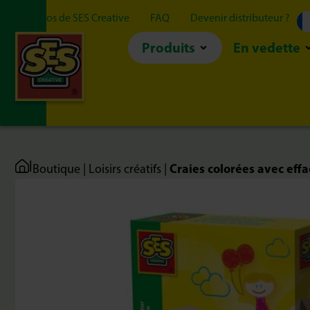
À propos de SES Creative
FAQ
Devenir distributeur ?
Produits
En vedette
|
Craies colorées avec eff
Boutique
|
Loisirs créatifs
|