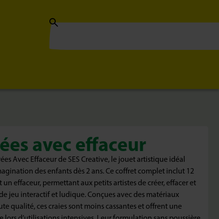
rées avec effaceur
ées Avec Effaceur de SES Creative, le jouet artistique idéal
imagination des enfants dès 2 ans. Ce coffret complet inclut 12
 un effaceur, permettant aux petits artistes de créer, effacer et
e jeu interactif et ludique. Conçues avec des matériaux
te qualité, ces craies sont moins cassantes et offrent une
 lors d’utilisations intensives. Leur formulation sans poussière