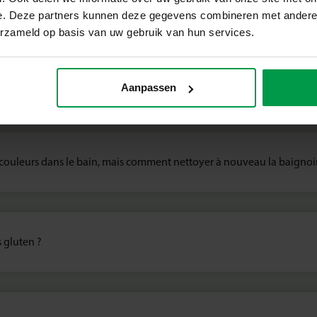
e. Deze partners kunnen deze gegevens combineren met andere i
erzameld op basis van uw gebruik van hun services.
its SES Creative, conseils et sé
e la peinture. Est-ce dangereux ?
Aanpassen
 couleurs dans le bain, mais comment nettoyer à nouveau la baignoi
s gluten ?