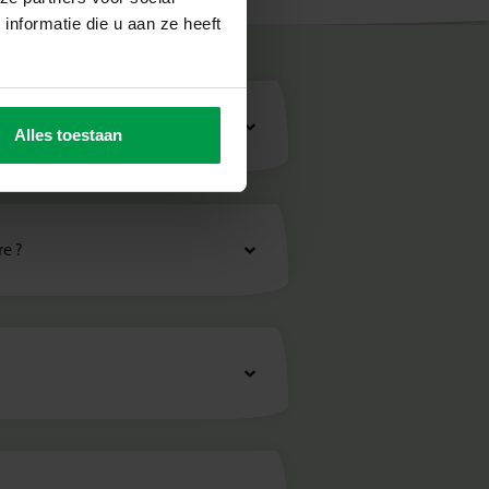
nformatie die u aan ze heeft
curité
Alles toestaan
re ?