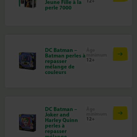
12+
Jeune Fille à la
perle 7000
DC Batman –
Âge
minimum
Batman perles à
12+
repasser
mélange de
couleurs
DC Batman –
Âge
minimum
Joker and
12+
Harley Quinn
perles à
repasser
mélange