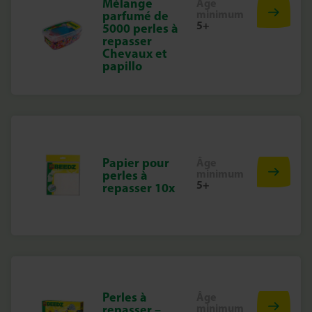
Mélange
Âge
minimum
parfumé de
5+
5000 perles à
repasser
Chevaux et
papillo
Papier pour
Âge
minimum
perles à
5+
repasser 10x
Perles à
Âge
minimum
repasser –