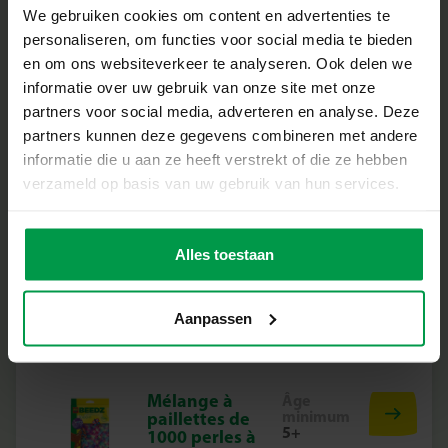
minimum
Perles à
We gebruiken cookies om content en advertenties te
6+
repasser
personaliseren, om functies voor social media te bieden
(ensemble de
figurines)
en om ons websiteverkeer te analyseren. Ook delen we
informatie over uw gebruik van onze site met onze
partners voor social media, adverteren en analyse. Deze
partners kunnen deze gegevens combineren met andere
informatie die u aan ze heeft verstrekt of die ze hebben
verzameld op basis van uw gebruik van hun services.
Harry Potter –
Âge
minimum
Perles à
12+
repasser
mélange de
Alles toestaan
couleurs
Aanpassen
Mélange à
Âge
minimum
paillettes de
5+
1000 perles à