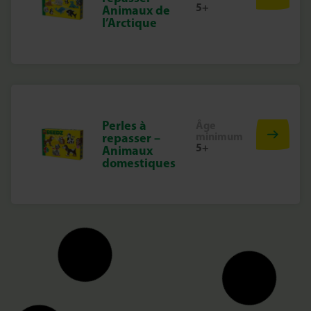
5+
Animaux de
l’Arctique
Perles à
Âge
minimum
repasser –
5+
Animaux
domestiques