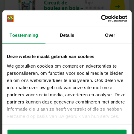
Circuit de
Âge
minimum
boules en bois –
Crocodile
Toestemming
Details
Over
Deze website maakt gebruik van cookies
Circuit routier
Âge
minimum
en feutre 20pcs
We gebruiken cookies om content en advertenties te
24M+
personaliseren, om functies voor social media te bieden
en om ons websiteverkeer te analyseren. Ook delen we
informatie over uw gebruik van onze site met onze
partners voor social media, adverteren en analyse. Deze
partners kunnen deze gegevens combineren met andere
informatie die u aan ze heeft verstrekt of die ze hebben
Circuit routier
Âge
verzameld op basis van uw gebruik van hun services.
minimum
en feutre 40pcs
24M+
avec voiture