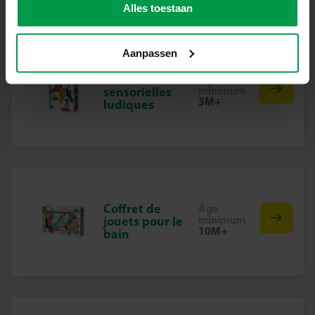
Alles toestaan
Aanpassen
Clés
Âge
minimum
sensorielles
3M+
ludiques
Coffret de
Âge
minimum
jouets pour le
10M+
bain