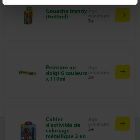
Gouache trendy
Âge
minimum
(6x45ml)
3+
Peinture au
Âge
minimum
doigt 6 couleurs
2+
x 110ml
Cahier
Âge
minimum
d’activités de
3+
coloriage
métallique 3 en