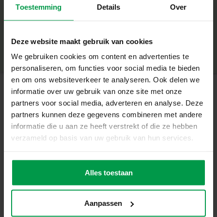
activités manuelles craie, elles conviennent à la maison,
Toestemming
Details
Over
+
en classe ou dans les centres de loisirs. Ces craies pour
enfants conviennent bien pour le dessin à la craie et
Âge minimum
|
2+
adaptées au tableau noir ou tableau blanc lavable.
Numéro de produit
|
00201
Deze website maakt gebruik van cookies
Partager ce produit
Fabriquées avec des matériaux non toxiques, elles
We gebruiken cookies om content en advertenties te
garantissent une utilisation sécurisée pour les enfants. Ce
personaliseren, om functies voor social media te bieden
coffret est également 100 % neutre en CO2, ce qui en fait
en om ons websiteverkeer te analyseren. Ook delen we
un choix écoresponsable pour encourager les loisirs
informatie over uw gebruik van onze site met onze
créatifs. Ce coffret de craie pour enfants convient aussi au
partners voor social media, adverteren en analyse. Deze
Produits apparentés
dessin sur tableau. Chaque craie lavable tableau garantit
partners kunnen deze gegevens combineren met andere
une utilisation pratique et propre. Il allie durabilité,
informatie die u aan ze heeft verstrekt of die ze hebben
sécurité et plaisir de dessiner dans un format pratique et
Peinture à doigt
verzameld op basis van uw gebruik van hun services.
Âge
coloré.
minimum
4 couleurs
2+
primaires x
110ml
Alles toestaan
Aanpassen