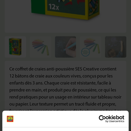
Ce coffret de craies anti-poussière SES Creative contient
12 bâtons de craie aux couleurs vives, conçus pour les
enfants dès 3 ans. Chaque craie est résistante, facile à
prendre en main, et produit peu de poussière, ce qui les
rend pratiques pour un usage en intérieur sur tableau noir
ou papier. Leur texture permet un tracé fluide et propre,
favorisant l’expression artistique dès le plus jeune âge. Les
craies sont lavables, ne tachent pas et se nettoient
aisément des surfaces et textiles. Utilisées dans les