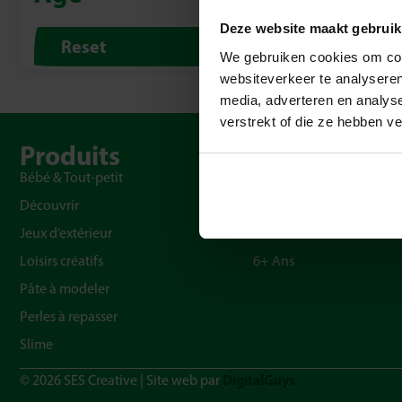
Deze website maakt gebruik
Reset
We gebruiken cookies om cont
websiteverkeer te analyseren
media, adverteren en analys
verstrekt of die ze hebben v
Produits
Âge
Bébé & Tout-petit
0 – 2 Ans
Découvrir
3 – 4 Ans
Jeux d’extérieur
4 – 6 Ans
Loisirs créatifs
6+ Ans
Pâte à modeler
Perles à repasser
Slime
DigitalGuys
© 2026 SES Creative | Site web par