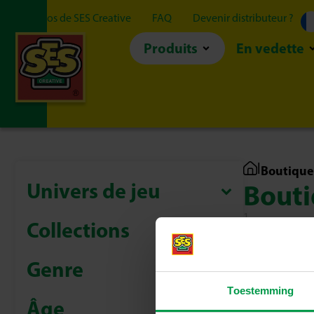
À propos de SES Creative
FAQ
Devenir distributeur ?
Produits
En vedette
|
Boutique
Univers de jeu
Bout
1
Collections
Genre
Toestemming
Âge