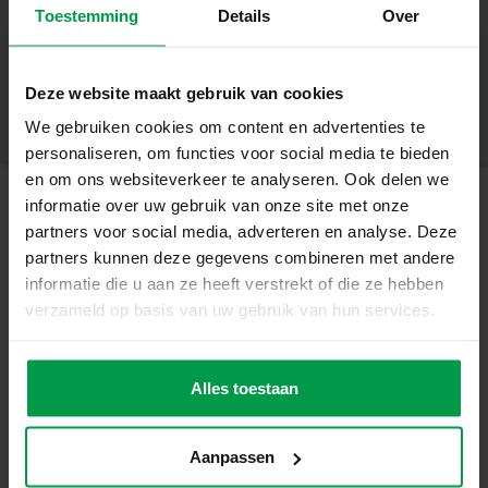
– Stofvrij voor een schone speelomgeving
Toestemming
Details
Over
+
– Langdurig houdbaar, perfect voor herhaaldelijk gebruik
– Helpt bij het ontwikkelen van fijne motoriek en
Minimale leeftijd
|
2+
creativiteit
Productnummer
|
00208
Deze website maakt gebruik van cookies
Deel dit product
– Geschikt voor kinderen vanaf 2 jaar
We gebruiken cookies om content en advertenties te
Creëer, wis en begin opnieuw!
personaliseren, om functies voor social media te bieden
Met deze krijtset kunnen kinderen hun fantasie de vrije
en om ons websiteverkeer te analyseren. Ook delen we
loop laten en hun creativiteit uiten. De krijtjes zijn stevig
informatie over uw gebruik van onze site met onze
en stofvrij, waardoor ze lang meegaan en zorgen voor
partners voor social media, adverteren en analyse. Deze
Gerelateerde producten
een schone speelomgeving. De meegeleverde wisser
partners kunnen deze gegevens combineren met andere
maakt het eenvoudig om foutjes te corrigeren of een
informatie die u aan ze heeft verstrekt of die ze hebben
nieuw kunstwerk te beginnen.
verzameld op basis van uw gebruik van hun services.
Of je nu een kleurrijke regenboog tekent, letters oefent of
Plakkaatverf
Minimale
leeftijd
(6x45ml)
gewoon plezier hebt met tekenen, deze set biedt alles wat
3+
je nodig hebt voor urenlang speelplezier. Het is de
Alles toestaan
perfecte manier om kinderen te laten kennismaken met
tekenen op een krijtbord.
Inhoud van de Set
Aanpassen
– 12 verschillende kleuren krijtjes