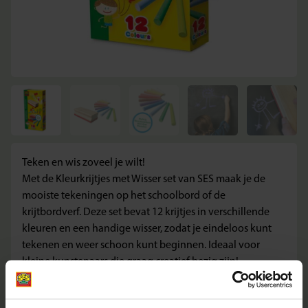
Teken en wis zoveel je wilt!
Met de Kleurkrijtjes met Wisser set van SES maak je de
mooiste tekeningen op het schoolbord of de
krijtbordverf. Deze set bevat 12 krijtjes in verschillende
kleuren en een handige wisser, zodat je eindeloos kunt
tekenen en weer schoon kunt beginnen. Ideaal voor
kleine kunstenaars die graag creatief bezig zijn!
Wat deze Set Geweldig Maakt
– Erg sterke krijtjes die niet snel breken