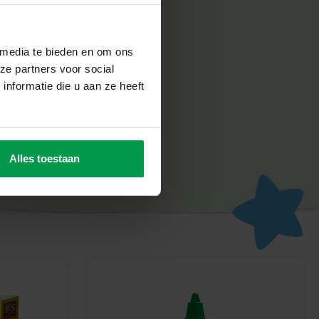
ons une grande importance à la sécurité. C’est pourquoi nos
tés dans notre usine aux Pays-Bas, conformément aux normes
 media te bieden en om ons
strictes. Les jouets SES Creative sont source de plaisir et
ze partners voor social
s de leur travail, ce qui stimule leur créativité et leur
nformatie die u aan ze heeft
éer des paillettes
décorations étincelantes, ce kit est la combinaison parfaite
issez vos créations briller de mille feux !
Alles toestaan