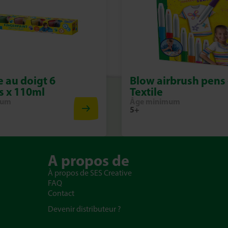
e au doigt 6
Blow airbrush pens 
s x 110ml
Textile
mum
Âge minimum
5+
A propos de
À propos de SES Creative
FAQ
Contact
Devenir distributeur ?