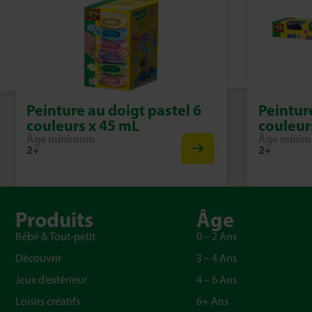
Peinture au doigt pastel 6
Peintur
couleurs x 45 mL
couleur
Âge minimum
Âge mini
2+
2+
Produits
Âge
Bébé & Tout-petit
0 – 2 Ans
Découvrir
3 – 4 Ans
Jeux d’extérieur
4 – 6 Ans
Loisirs créatifs
6+ Ans