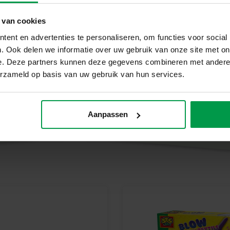
Pourquoi choisir SES Creative ?
 van cookies
Chez SES Creative, nous accord
produits sont fabriqués et tes
ent en advertenties te personaliseren, om functies voor social
de sécurité européennes les plus 
. Ook delen we informatie over uw gebruik van onze site met on
permettent aux enfants d’être fier
e. Deze partners kunnen deze gegevens combineren met andere i
développement.
erzameld op basis van uw gebruik van hun services.
Commencez dès aujourd’hui à cr
Des bricolages scintillants aux 
entre créativité et durabilité. La
Aanpassen