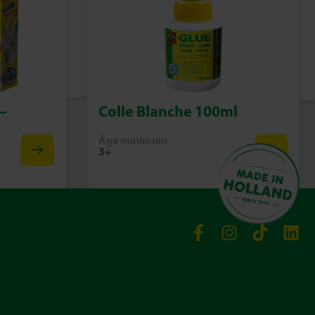
–
Colle Blanche 100ml
Âge minimum
3+