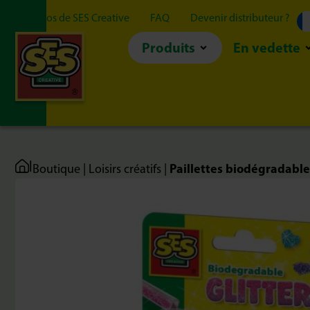
À propos de SES Creative
FAQ
Devenir distributeur ?
Produits
En vedette
|
Paillettes biodégradable
Boutique
|
Loisirs créatifs
|