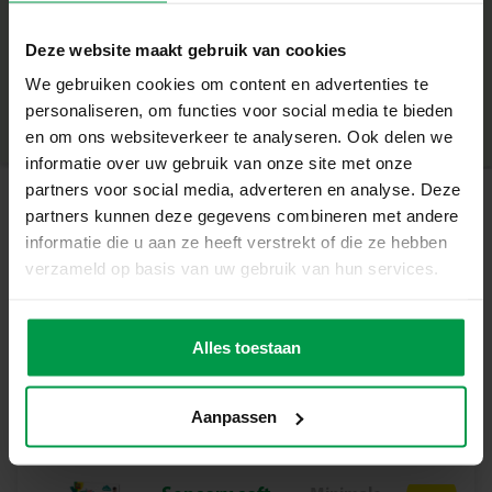
• Bevat 9 schuimstukken: 8 eenhoorns en 1 drijvend
+
eiland
Deze website maakt gebruik van cookies
• Foam figuren plakken aan natte oppervlakken en
Minimale leeftijd
|
12M+
drijven op water
We gebruiken cookies om content en advertenties te
Productnummer
|
13253
Deel dit product
• Stimuleert creatief spel en fantasierijke verhalen
personaliseren, om functies voor social media te bieden
• Zacht, lichtgewicht en veilig voor kleine handjes
en om ons websiteverkeer te analyseren. Ook delen we
• Perfect voor kinderen vanaf 12 maanden
informatie over uw gebruik van onze site met onze
Waarom Dit Perfect Voor Jou Is
partners voor social media, adverteren en analyse. Deze
Het Eenhoorn Bad Eiland is ideaal voor ouders die badtijd
partners kunnen deze gegevens combineren met andere
Gerelateerde producten
willen omtoveren tot een rustgevend én creatief moment.
informatie die u aan ze heeft verstrekt of die ze hebben
De set stimuleert de fijne motoriek en verbeeldingskracht
verzameld op basis van uw gebruik van hun services.
van je kind – en dat allemaal zonder schermen of rommel.
Duo vormen
Minimale
Een veilige, leuke manier om quality time in bad te
leeftijd
puzzels
beleven.
Alles toestaan
10M+
Inhoud van de Verpakking
• 8 gekleurde foam eenhoornfiguren
Aanpassen
• 1 drijvend bad eiland
Waarom Kiezen voor SES Creative?
SES Creative ontwikkelt speelgoed dat inspireert en veilig