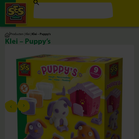
|
Producten
|
Klei
|
Klei – Puppy’s
Klei – Puppy’s