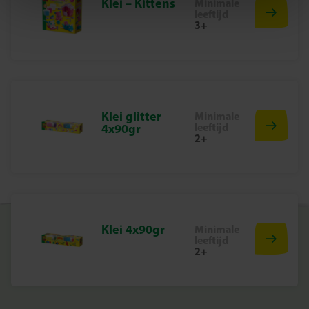
Klei – Kittens
Minimale
Klei oranje (90gr)
leeftijd
3+
Klei pastel groen (90gr)
Klei pastel blauw (90gr)
Klei geel (40gr)
Waarom kiezen voor SES Creative?
Bij SES Creative vinden we veiligheid erg belangrijk.
Klei glitter
Minimale
leeftijd
4x90gr
Daarom worden de producten geproduceerd en getest in
2+
de fabriek in Nederland, volgens de strengste Europese
veiligheidsnormen. Speelgoed van SES Creative zorgt
voor plezier en is erop gericht dat kinderen trots kunnen
zijn op hun werk, wat de creativiteit en ontwikkeling
stimuleert.
Klei 4x90gr
Minimale
Begin Vandaag Nog Met Klei Dino’s Maken
leeftijd
2+
Ontdek de magie van kleien en bouw je eigen kleurrijke
dino wereld met FunDo van SES Creative – voor urenlang
creatief speelplezier!