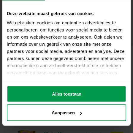
Wat deze set geweldig maakt
+
Deze website maakt gebruik van cookies
Inclusief video-instructies voor extra inspiratie en
Minimale leeftijd
|
3+
speelplezier
We gebruiken cookies om content en advertenties te
Productnummer
|
00812
Deel dit product
Heldere en pastelkleuren voor eindeloze combinaties
personaliseren, om functies voor social media te bieden
Superzachte klei die eenvoudig te vormen is en niet snel
en om ons websiteverkeer te analyseren. Ook delen we
uitdroogt
informatie over uw gebruik van onze site met onze
Stimuleert fantasie, creativiteit en fijne motoriek
partners voor social media, adverteren en analyse. Deze
Perfect voor kleine dinofans vanaf 3 jaar
partners kunnen deze gegevens combineren met andere
Gerelateerde producten
informatie die u aan ze heeft verstrekt of die ze hebben
Maak Je Eigen Prehistorisch Avontuur
verzameld op basis van uw gebruik van hun services.
Met deze FunDo kleiset kunnen kinderen hun favoriete
Feel good klei –
Minimale
dinosaurussen vormgeven en versieren. De verschillende
leeftijd
Pure (4x90gr)
kleuren klei zorgen voor eindeloze mogelijkheden, en
Alles toestaan
1+
dankzij de video’s blijven ze vol enthousiasme doorgaan.
Spelenderwijs leren én creëren – dat is de kracht van
Aanpassen
FunDo!
Inhoud van de set