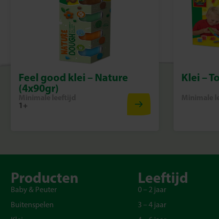
Feel good klei – Nature
Klei – T
(4x90gr)
Minimale leeftijd
Minimale le
1+
Producten
Leeftijd
Baby & Peuter
0 – 2 jaar
Buitenspelen
3 – 4 jaar