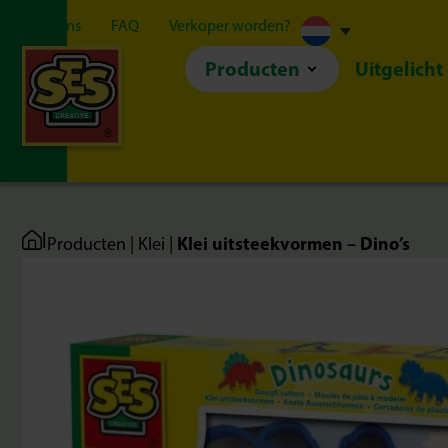
Over ons
FAQ
Verkoper worden?
Producten
Uitgelicht
|
Klei uitsteekvormen – Dino’s
Producten
|
Klei
|