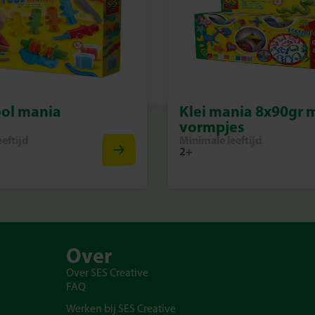
ool mania
Klei mania 8x90gr 
vormpjes
eftijd
Minimale leeftijd
2+
Over
Over SES Creative
FAQ
Werken bij SES Creative