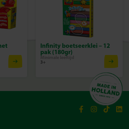
met
Infinity boetseerklei – 12
pak (180gr)
Minimale leeftijd
3+