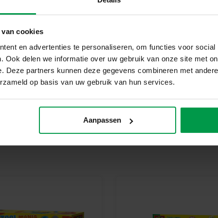
Bij SES Creative vinden we vei
geproduceerd en getest in de f
veiligheidsnormen. Speelgoed va
 van cookies
kinderen trots kunnen zijn op h
ent en advertenties te personaliseren, om functies voor social
Begin Vandaag Nog Met Kleien 
. Ook delen we informatie over uw gebruik van onze site met on
e. Deze partners kunnen deze gegevens combineren met andere i
Pak je klei, kies je favoriete v
erzameld op basis van uw gebruik van hun services.
uitsteekvormen van SES Creative.
Aanpassen