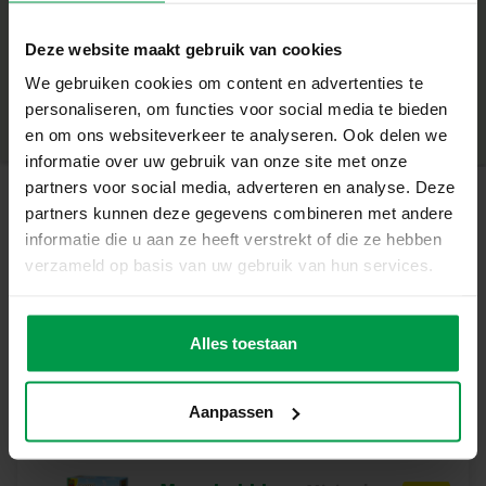
Wat deze Set Geweldig Maakt
+
– Combineert de positieve waarden van buitenspelen,
Deze website maakt gebruik van cookies
yoga en mindful bezig zijn
Minimale leeftijd
|
5+
– Kinderen kunnen zelfstandig aan de slag dankzij de
We gebruiken cookies om content en advertenties te
Productnummer
|
02408
Deel dit product
geïllustreerde kaarten
personaliseren, om functies voor social media te bieden
– 28 verschillende oefeningen op gebied van balans,
en om ons websiteverkeer te analyseren. Ook delen we
beweging, draaien en flexibiliteit
informatie over uw gebruik van onze site met onze
– De dobbelsteen zorgt voor spelelement en uitdaging
partners voor social media, adverteren en analyse. Deze
– Alleen of samen te gebruiken
partners kunnen deze gegevens combineren met andere
Gerelateerde producten
Waarom dit Perfect voor Jou Is
informatie die u aan ze heeft verstrekt of die ze hebben
De Hoela hoep yoga set van SES Creative stimuleert
verzameld op basis van uw gebruik van hun services.
kinderen om alleen of samen buiten te bewegen en te
Bubble raket
Minimale
ontspannen. Met de dobbelsteen, kleurrijke geïllustreerde
leeftijd
bellenblaas
kaarten en hoela hoep kunnen ze zelfstandig de
Alles toestaan
3+
oefeningen uitvoeren in verschillende categorieën.
Inhoud van de Set
Aanpassen
– 28 Hoela hoep yoga oefeningen kaarten
– Hoela hoep voor yoga (8-delig)
– Houten dobbelsteen