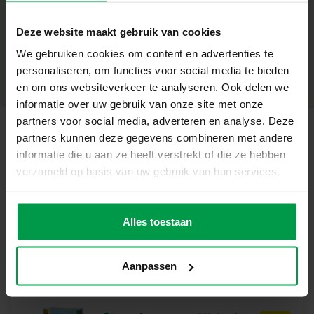
– Sterk stoepkrijt dat lang meegaat
+
– Hoge pigmentatie voor heldere kleuren
Deze website maakt gebruik van cookies
– Gemakkelijk afwasbaar met water en een bezem
Minimale leeftijd
|
2+
– Perfect voor veel buiten speelplezier
We gebruiken cookies om content en advertenties te
Productnummer
|
02206
Deel dit product
– Stimuleert creativiteit
personaliseren, om functies voor social media te bieden
Laat je Creativiteit de Vrije Loop!
en om ons websiteverkeer te analyseren. Ook delen we
Of je nu kiest voor het tekenen van een regenboog,
informatie over uw gebruik van onze site met onze
hinkelbaan of je eigen fantasiewereld, met dit stoepkrijt
partners voor social media, adverteren en analyse. Deze
kan het allemaal. Perfect voor urenlang
partners kunnen deze gegevens combineren met andere
Gerelateerde producten
buitenspeelplezier, geschikt voor kinderen vanaf 2 jaar.
informatie die u aan ze heeft verstrekt of die ze hebben
Inhoud van de Set
verzameld op basis van uw gebruik van hun services.
– 6 x stoepkrijt
Animal yoga
Minimale
– In de kleuren groen, blauw, geel, wit, roze en paars
leeftijd
Waarom kiezen voor SES Creative?
Alles toestaan
3+
Bij SES Creative vinden we veiligheid erg belangrijk.
Daarom worden de producten geproduceerd en getest in
Aanpassen
de fabriek in Nederland, volgens de strengste Europese
veiligheidsnormen. Speelgoed van SES Creative zorgt
voor plezier en is erop gericht dat kinderen trots kunnen