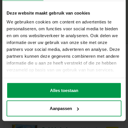
– Splash waterballen zijn een duurzaam alternatief voor
+
waterballonnen, maar minstens net zo leuk!
Deze website maakt gebruik van cookies
– Laat geen troep achter in de tuin
Minimale leeftijd
|
3+
– Geniet van waterpret in zomer
We gebruiken cookies om content en advertenties te
Productnummer
|
02229
Deel dit product
– Buiten spelen perfect voor zomers weer
personaliseren, om functies voor social media te bieden
– De splash ballen zijn snel water opnemend en na
en om ons websiteverkeer te analyseren. Ook delen we
opdrogen kun je ze bewaren voor het volgende avontuur.
informatie over uw gebruik van onze site met onze
Keer op keer herbruikbaar
partners voor social media, adverteren en analyse. Deze
Speelplezier voor Buiten
partners kunnen deze gegevens combineren met andere
Gerelateerde producten
De Splash Waterballen zijn ontworpen om zowel nat als
informatie die u aan ze heeft verstrekt of die ze hebben
droog gebruikt te worden. Ze absorberen water snel en
verzameld op basis van uw gebruik van hun services.
zijn makkelijk uit te spoelen, zodat ze keer op keer
Animal yoga
Minimale
hergebruikt kunnen worden. Geen rommel meer van
leeftijd
kapotte ballonnen, alleen maar herbruikbare waterballen
Alles toestaan
3+
die gemakkelijk schoon te maken zijn. Dankzij hun
vrolijke kleuren zijn ze niet alleen functioneel, maar ook
Aanpassen
aantrekkelijk voor kinderen. Perfect voor een
watergevecht of om gewoon mee te spelen.
Inhoud van de verpakking