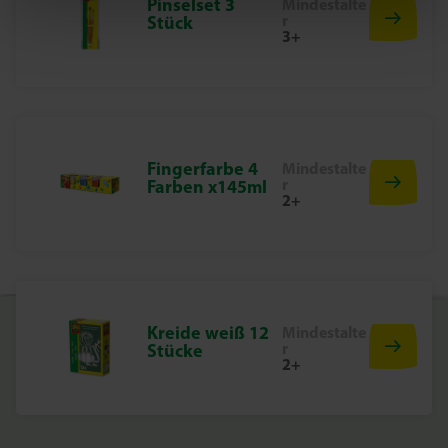
Pinselset 3
Mindestalte
Bauen, hämmern und lernen
r
Stück
3+
Das BRIX Junior – Dinos-Set verbindet die Faszination der
Dinosaurier mit dem Spaß am Selberbauen. Kinder
trainieren ihre Hand-Augen-Koordination, lernen
logisches Denken und erleben das stolze Gefühl, etwas
selbst geschaffen zu haben. Die Holzteile sind robust und
wiederverwendbar, sodass das Set endlosen Spielspaß
Fingerfarbe 4
Mindestalte
r
Farben x145ml
bietet.
2+
Inhalt des Sets
46 Holzteile
12 Dino-Formen aus Holz
Kreide weiß 12
Mindestalte
Holzhammer
r
Stücke
2+
Verbindungsstifte
16 Kunststoffnägel