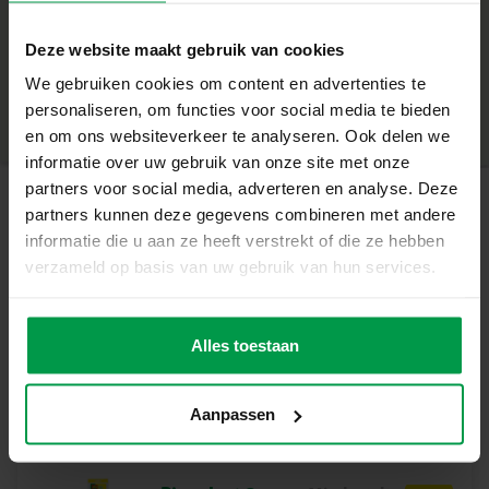
Stegosaurus und einem Brontosaurus. Ein
+
abenteuerliches Baukastenset, mit dem Kinder spielerisch
Deze website maakt gebruik van cookies
Mindestalter
|
3+
bauen, kombinieren und gestalten lernen.
We gebruiken cookies om content en advertenties te
Produktnummer
|
14072
Teilen Sie dieses Produkt
personaliseren, om functies voor social media te bieden
Was dieses Set so toll macht
en om ons websiteverkeer te analyseren. Ook delen we
Bauen Sie mit der verständlichen Anleitung drei
informatie over uw gebruik van onze site met onze
verschiedene Dinosaurier: einen T-Rex, einen Stegosaurus
partners voor social media, adverteren en analyse. Deze
und einen Brontosaurus.
partners kunnen deze gegevens combineren met andere
Ähnliche Produkte
informatie die u aan ze heeft verstrekt of die ze hebben
Freies Bauen und offenes Spielen fördern die
verzameld op basis van uw gebruik van hun services.
Problemlösungsfähigkeit
Fingerfarbe 4
Mindestalte
Fördert Kreativität, Feinmotorik und Selbstvertrauen
r
Trendy Farben x
Alles toestaan
2+
110 ml
Modulares Design, das mit dem Kind mitwächst, vom
einfachen Stapeln bis zum Bau komplexerer Strukturen
Aanpassen
Hergestellt aus nachhaltigem Holz mit pädagogischem
Wert, perfekt für bewusste Eltern