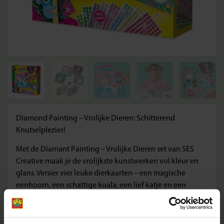
Diamond Painting – Vrolijke Dieren: Schitterend
Knutselplezier!
Met de Diamant Painting – Vrolijke Dieren set van SES
Creative maak je de vrolijkste kunstwerken vol kleur en
glans. Versier vier leuke dierkaarten – een magische
eenhoorn, een schattige koala, een lief katje en een
vrolijk zeepaardje – met kleurrijke diamantsteentjes en
zie hoe ze tot leven komen. Perfect voor kinderen vanaf 5
jaar die houden van creatief bezig zijn.