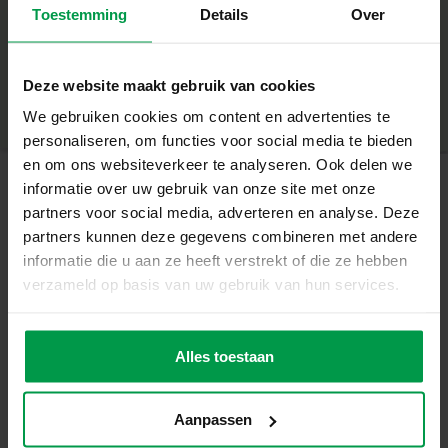
Toestemming
Details
Over
+
Wat deze set geweldig maakt
Minimale leeftijd
|
3+
Inclusief 4 dierkaarten met vrolijke ontwerpen
Productnummer
|
14701
Deze website maakt gebruik van cookies
Deel dit product
1440 diamantsteentjes in 8 heldere kleuren
We gebruiken cookies om content en advertenties te
Zelfklevende steentjes – geen lijm nodig
personaliseren, om functies voor social media te bieden
Stimuleert fijne motoriek, concentratie en creativiteit
en om ons websiteverkeer te analyseren. Ook delen we
Zorgt voor een ontspannend en leuk knutselmoment
informatie over uw gebruik van onze site met onze
Creëer schitterende kunstwerken
partners voor social media, adverteren en analyse. Deze
Gerelateerde producten
partners kunnen deze gegevens combineren met andere
Kinderen plakken de diamanten mozaïeksteentjes op de
informatie die u aan ze heeft verstrekt of die ze hebben
witte vakjes van de kaarten en vormen zo prachtige
Vingerverf
verzameld op basis van uw gebruik van hun services.
Minimale
patronen. Het is eenvoudig, leuk en geeft altijd een
leeftijd
mega set 6
prachtig resultaat waar ze trots op kunnen zijn. De
2+
kleuren x 110
mL
heldere kleuren maken elk dier extra vrolijk.
Alles toestaan
Inhoud van de set
4 dierkaarten: eenhoorn, koala, katje en zeepaardje
Aanpassen
1440 diamanten mozaïeksteentjes in 8 kleuren