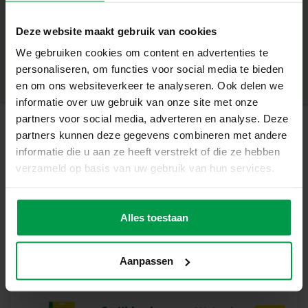
Wat deze set geweldig maakt
+
Deze website maakt gebruik van cookies
Inclusief 1800 strijkkralen, vierkant legbord en
Minimale leeftijd
|
5+
inspirerende voorbeelden
We gebruiken cookies om content en advertenties te
Productnummer
|
06208
Deel dit product
Maak indrukwekkende 3D-draken
personaliseren, om functies voor social media te bieden
PVC-vrije kralen voor een veilige speelervaring
en om ons websiteverkeer te analyseren. Ook delen we
Geschikt voor kinderen vanaf 5 jaar
informatie over uw gebruik van onze site met onze
Stimuleert creativiteit en fijne motoriek
partners voor social media, adverteren en analyse. Deze
partners kunnen deze gegevens combineren met andere
Laat je verbeelding stralen
Gerelateerde producten
informatie die u aan ze heeft verstrekt of die ze hebben
Met deze set maken kinderen hun eigen draken. Het
verzameld op basis van uw gebruik van hun services.
vierkante legbord en de kleurrijke kralen bieden
eindeloos veel mogelijkheden om stoere, vurige wezens
Strijkkralen
Minimale
leeftijd
tot leven te brengen. Een avontuurlijke manier om
1000
Alles toestaan
5+
donkerbruin
creativiteit te ontwikkelen en urenlang plezier te beleven.
Inhoud van de set
Aanpassen
1800 strijkkralen
1 vierkant strijkkralen legbord