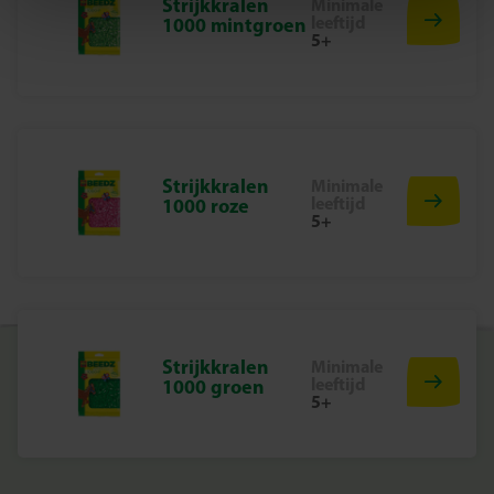
Drukwerk met inspirerende voorbeelden
Strijkkralen
Minimale
leeftijd
1000 mintgroen
5+
Waarom kiezen voor SES Creative
Bij SES Creative vinden we veiligheid erg belangrijk.
Daarom worden de producten geproduceerd en getest in
de fabriek in Nederland, volgens de strengste Europese
veiligheidsnormen. Speelgoed van SES Creative zorgt
voor plezier en is erop gericht dat kinderen trots kunnen
Strijkkralen
Minimale
leeftijd
zijn op hun werk, wat de creativiteit en ontwikkeling
1000 roze
5+
stimuleert.
Begin vandaag nog met jouw Beedz avontuur
Ontdek het plezier van strijkkralen en maak de mooiste
draken met deze spectaculaire set. Perfect voor eindeloos
creatief speelplezier!
Strijkkralen
Minimale
leeftijd
1000 groen
5+